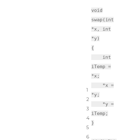
void
swap(
int
*x,
int
*y)
{
int
iTemp =
*x;
*x =
1
*y;
2
*y =
3
iTemp;
4
}
5
6