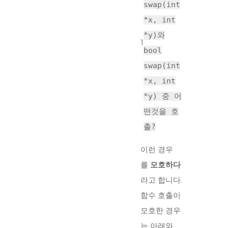
swap(int
*x, int
*y)와
1
bool
swap(int
*x, int
*y) 중 어
떤것을 호
출?
이런 경우
를
모호하다
라고 합니다.
함수 호출이
모호한 경우
는 아래와