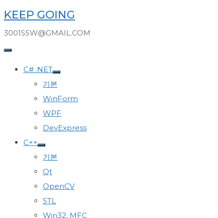
Skip
KEEP GOING
to
3001SSW@GMAIL.COM
content
C# .NET
기본
WinForm
WPF
DevExpress
C++
기본
Qt
OpenCV
STL
Win32, MFC