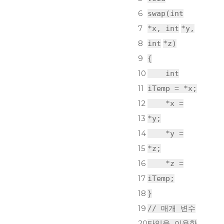
6
swap(
int
7
*x,
int
*y,
8
int
*z)
9
{
10
int
11
iTemp = *x;
12
*x =
13
*y;
14
*y =
15
*z;
16
*z =
17
iTemp;
18
}
19
// 매개 변수
20
타입을 이용한