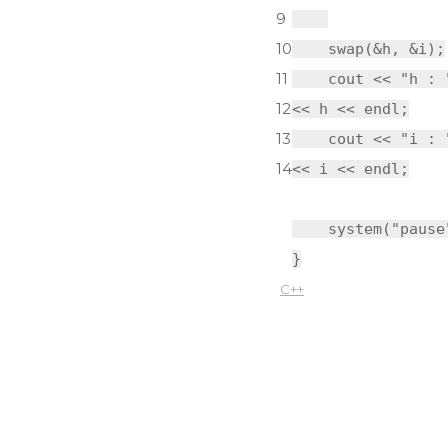
9
10
swap(&h, &i);
11
cout <<
"h : 
12
<< h << endl;
13
cout <<
"i : 
14
<< i << endl;
system
(
"pause
}
C++