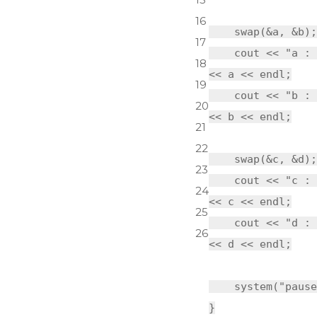
16
swap(&a, &b);
17
cout <<
"a : 
18
<< a << endl;
19
cout <<
"b : 
20
<< b << endl;
21
22
swap(&c, &d);
23
cout <<
"c : 
24
<< c << endl;
25
cout <<
"d : 
26
<< d << endl;
system
(
"pause
}