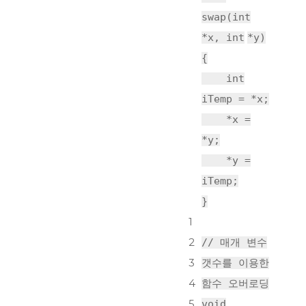
swap(
int
*x,
int
*y)
{
int
iTemp = *x;
*x =
*y;
*y =
iTemp;
}
1
2
// 매개 변수
3
갯수를 이용한
4
함수 오버로딩
5
void