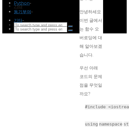
Python
-
기타
동기부여
-
안녕하세요
기타
-
이번 글에서
Search
Search
Search
Search
는 함수 오
Search
for:
버로딩에 대
Back
for:
해 알아보겠
to
습니다.
Top
우선 아래
코드의 문제
점을 무엇일
까요?
#include <iostrea
using
namespace
st