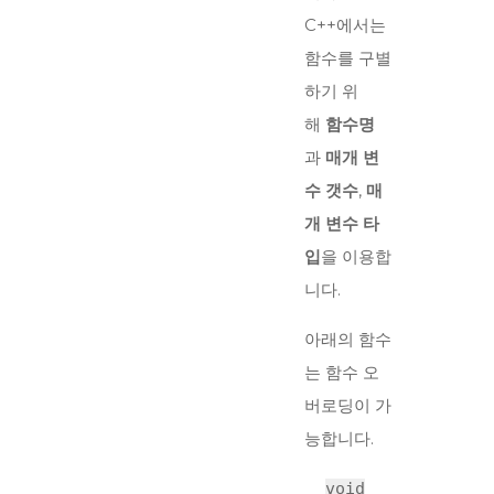
C++에서는
함수를 구별
하기 위
해
함수명
과
매개 변
수 갯수
,
매
개 변수 타
입
을 이용합
니다.
아래의 함수
는 함수 오
버로딩이 가
능합니다.
void