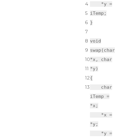
4
*y =
5
iTemp;
6
}
7
8
void
9
swap(
char
10
*x,
char
11
*y)
12
{
13
char
iTemp =
*x;
*x =
*y;
*y =