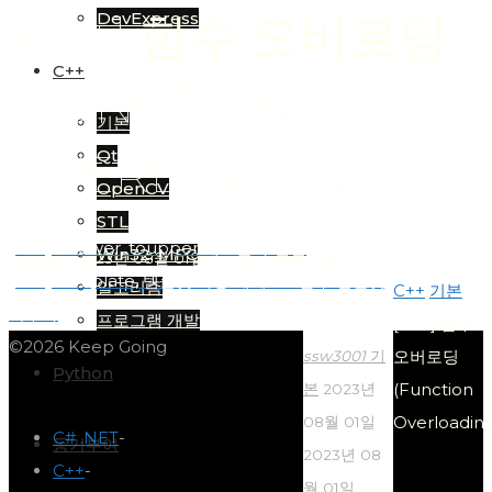
[C++] 함수 오버로딩
DevExpress
C++
(FUNCTION
기본
OVERLOADING)
Qt
OpenCV
STL
[C++] tolower, toupper 대소문자 변환
Win32, MFC
ssw3001
2023년 08월 01일
2023년 08월 01일
[C++] template, 템플릿 사용 예제 – 1. 함수 템플릿,
알고리즘
Home
C++
기본
특수화
프로그램 개발
[C++] 함수
©2026 Keep Going
오버로딩
ssw3001
기
Python
(Function
본
2023년
Overloading
08월 01일
C# .NET
-
동기부여
2023년 08
C++
-
월 01일