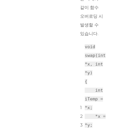
같이 함수
오버로딩 시
발생할 수
있습니다.
void
swap(
int
*x,
int
*y)
{
int
iTemp =
1
*x;
2
*x =
3
*y;