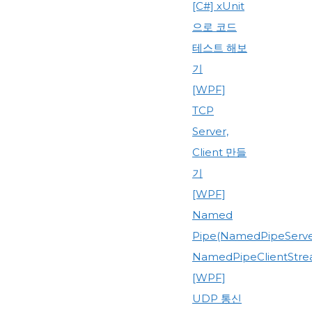
[C#] xUnit
으로 코드
테스트 해보
기
[WPF]
TCP
Server,
Client 만들
기
[WPF]
Named
Pipe(NamedPipeServe
NamedPipeClientStre
[WPF]
UDP 통신