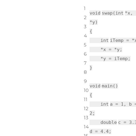
1
void
swap(
int
*x,
2
*y)
3
{
4
int
iTemp = *
5
*x = *y;
6
*y = iTemp;
7
}
8
9
void
main()
10
{
11
int
a = 1, b 
12
2;
13
double
c = 3.
14
d = 4.4;
15