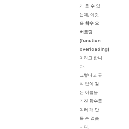
개 올 수 있
는데, 이것
을
함수 오
버로딩
(function
overloading)
이라고 합니
다.
그렇다고 규
칙 없이 같
은 이름을
가진 함수를
여러 개 만
들 순 없습
니다.