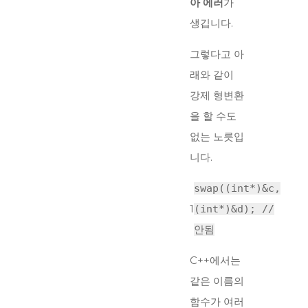
아 에러
가
생깁니다.
그렇다고 아
래와 같이
강제 형변환
을 할 수도
없는 노릇입
니다.
swap((
int
*)&c,
1
(
int
*)&d);
//
안됨
C++에서는
같은 이름의
함수가 여러