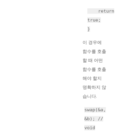
return
true
;
}
이 경우에
함수를 호출
할 때 어떤
함수를 호출
해야 할지
명확하지 않
습니다.
swap(&a,
&b);
//
void