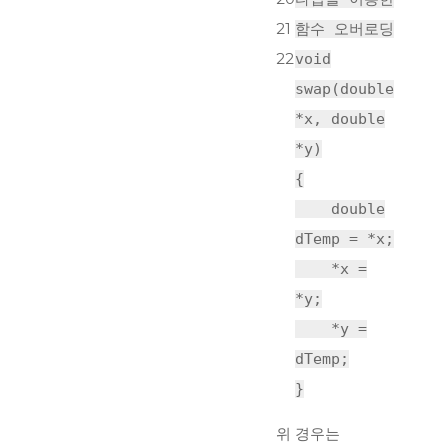
21
함수 오버로딩
22
void
swap(
double
*x,
double
*y)
{
double
dTemp = *x;
*x =
*y;
*y =
dTemp;
}
위 경우는