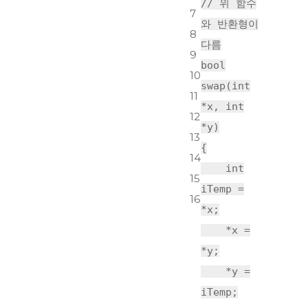
// 위 함수
7
와 반환형이
8
다름
9
bool
10
swap(
int
11
*x,
int
12
*y)
13
{
14
int
15
iTemp =
16
*x;
*x =
*y;
*y =
iTemp;