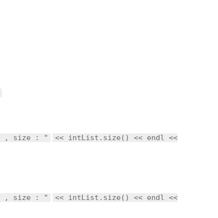
 , size : "
<< intList.size() << endl <<
 , size : "
<< intList.size() << endl <<