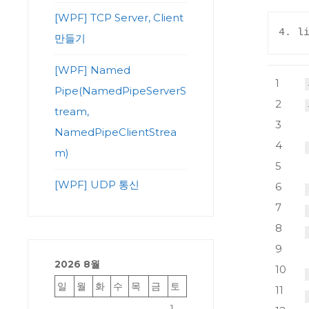
[WPF] TCP Server, Client
4. 
만들기
[WPF] Named
1
Pipe(NamedPipeServerS
2
tream,
3
NamedPipeClientStrea
4
m)
5
[WPF] UDP 통신
6
7
8
9
2026 8월
10
일
월
화
수
목
금
토
11
1