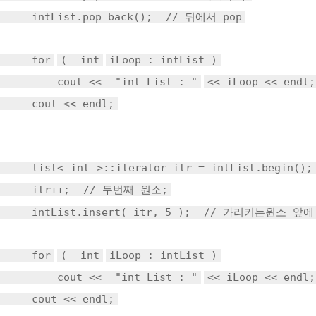
intList.pop_back();
// 뒤에서 pop
for
(
int
iLoop : intList )
cout <<
"int List : "
<< iLoop << endl;
cout << endl;
list<
int
>::iterator itr = intList.begin()
itr++;
// 두번째 원소;
intList.insert( itr, 5 );
// 가리키는원소 앞에
for
(
int
iLoop : intList )
cout <<
"int List : "
<< iLoop << endl;
cout << endl;