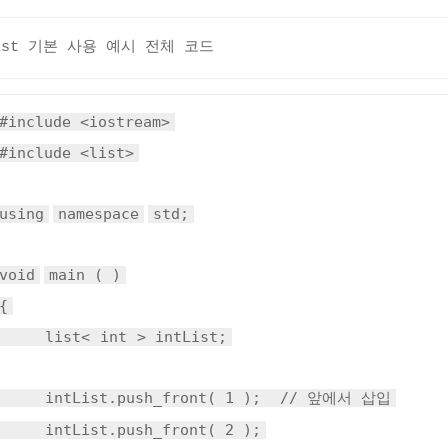
list 기본 사용 예시 전체 코드
#include <iostream>
#include <list>
using
namespace
std;
void
main ( )
{
list<
int
> intList;
intList.push_front( 1 );
// 앞에서 삽입
intList.push_front( 2 );