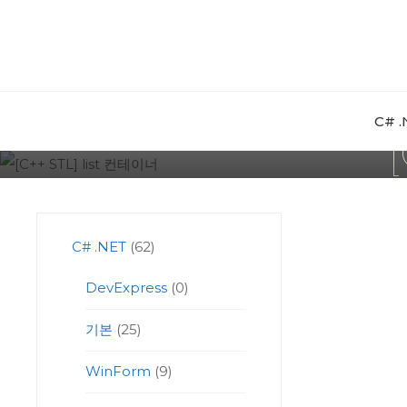
Skip
to
content
C# 
C# .NET
(62)
DevExpress
(0)
기본
(25)
WinForm
(9)