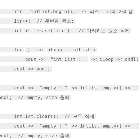
itr = intList.begin();
// 리스트 시작 가리킴
itr++;
// 두번째 원소;
intList.erase( itr );
// 가리키는 원소 삭제
for
(
int
iLoop : intList )
cout <<
"int List : "
<< iLoop << endl;
cout << endl;
cout <<
"empty : "
<< intList.empty() <<
"
endl;
// empty, size 출력
intList.clear();
// 모두 삭제
cout <<
"empty : "
<< intList.empty() <<
"
endl;
// empty, size 출력