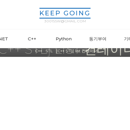
KEEP GOING
3001SSW@GMAIL.COM
STL
.NET
C++
Python
동기부여
기
[C++ STL] LIST 컨테이
Home
C++
STL
[C++ STL] list 컨테이너
ssw3001
2023년 07월 27일