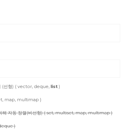
) ( vector, deque,
list
)
set, map, multimap )
렬(비선형) ( set, multiset, map, multimap )
eque )