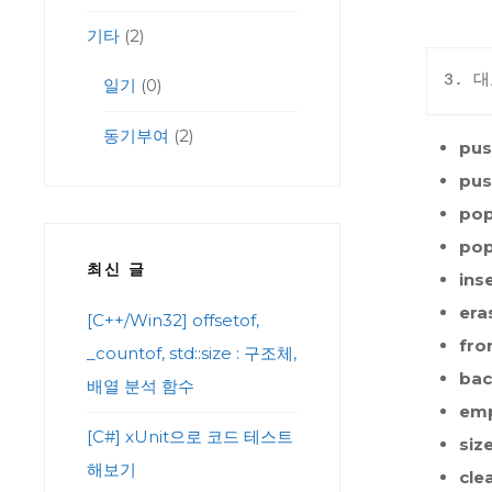
기타
(2)
3. 
일기
(0)
동기부여
(2)
pus
pus
pop
pop
최신 글
inse
eras
[C++/Win32] offsetof,
fron
_countof, std::size : 구조체,
bac
배열 분석 함수
emp
[C#] xUnit으로 코드 테스트
size
해보기
clea