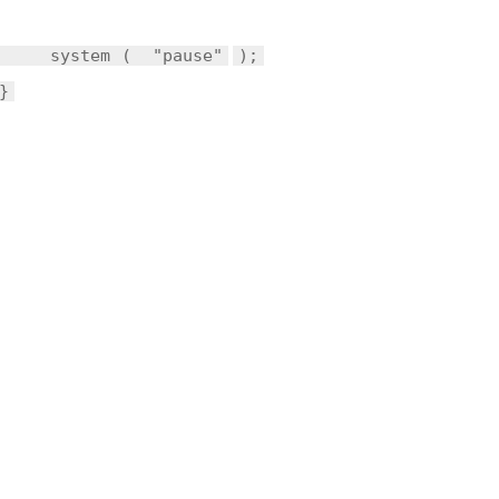
system
(
"pause"
);
}