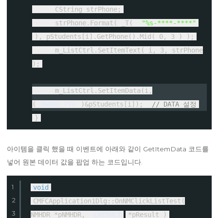
CString strPhone;
strPhone.Format( _T(
"%s-****-****"
), pStudents[i].GetPhone().Mid( 0, 3 ) );
m_ListCtrl.SetItemText( i, 3, strPhone
);
m_ListCtrl.SetItemData(i,
(
DWORD_PTR
)&pStudents[i]);
// DATA 설정
}
아이템을 클릭 했을 때 이벤트에 아래와 같이 GetItemData 코드를
넣어 원본 데이터 값을 팝업 하는 코드입니다.
1
void
2
CMFCApplication1Dlg::OnNMClickListTest(
3
NMHDR *pNMHDR,
LRESULT
*pResult )