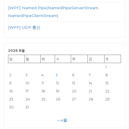
[WPF] Named Pipe(NamedPipeServerStream,
NamedPipeClientStream)
[WPF] UDP 통신
2026 8월
일
월
화
수
목
금
토
1
2
3
4
5
6
7
8
9
10
11
12
13
14
15
16
17
18
19
20
21
22
23
24
25
26
27
28
29
30
31
« 4월