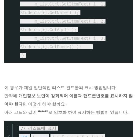
m_ListCtrl.SetItemText( i, 1,
Students[i].GetName() );
m_ListCtrl.SetItemText( i, 2,
Students[i].GetAge() );
m_ListCtrl.SetItemText( i, 3,
Students[i].GetPhone() );
}
이 경우가 제일 일반적인 리스트 컨트롤의 표시 방법입니다.
만약에
개인정보 보안이 강화되어 이름과 핸드폰번호를 표시하지 않
아야 한다
면 어떻게 해야 할까요?
아래 코드와 같이
“****”
로 암호화 하여 표시하는 방법이 있습니다.
1
// 리스트에 표시
2
for
(
int
i = 0 ; i < 3 ; i++ )