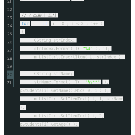
21
22
// 리스트에 표시
23
for
(
int
i = 0 ; i < 3 ; i++ )
24
{
25
CString strIndex;
26
strIndex.Format(_T(
"%d"
), i);
27
m_ListCtrl.InsertItem( i, strIndex );
28
29
CString strName;
30
strName.Format( _T(
"%s**"
),
31
pStudents[i].GetName().Mid( 0, 1 ) );
m_ListCtrl.SetItemText( i, 1, strName
);
m_ListCtrl.SetItemText( i, 2,
pStudents[i].GetAge() );