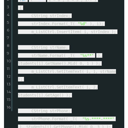
3
{
4
CString strIndex;
5
strIndex.Format(_T(
"%d"
), i);
6
m_ListCtrl.InsertItem( i, strIndex );
7
8
CString strName;
9
strName.Format( _T(
"%s**"
),
10
Students[i].GetName().Mid( 0, 1 ) );
11
m_ListCtrl.SetItemText( i, 1, strName
12
);
13
m_ListCtrl.SetItemText( i, 2,
14
Students[i].GetAge() );
15
16
CString strPhone;
strPhone.Format( _T(
"%s-****-****"
), Students[i].GetPhone().Mid( 0, 3 ) );