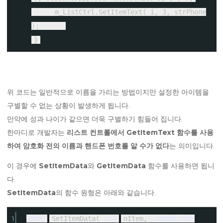
m_ListCtrl.SetItemText( i, 3, strPhone
);
}
위 코드는 일반적으로 이름을 가리는 방법이지만 설정한 아이템을
구별할 수 없는 상황이 발생하게 됩니다.
만약에 성과 나이가 같으면 더욱 구별하기 힘들어 집니다.
한마디로 개발자는
리스트 컨트롤에서 GetItemText 함수를 사용
하여 암호화 전의 이름과 핸드폰 번호를 알 수가 없다
는 의미입니다.
이 경우에
SetItemData
와
GetItemData
함수를 사용하면 됩니
다.
SetItemData
의 함수 원형은 아래와 같습니다.
1
BOOL
SetItemData(
int
nItem,
DWORD_PTR