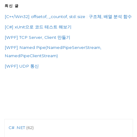
최신 글
[C++/Win32] offsetof, _countof, std::size : 구조체, 배열 분석 함수
[C#] xUnit으로 코드 테스트 해보기
[WPF] TCP Server, Client 만들기
[WPF] Named Pipe(NamedPipeServerStream,
NamedPipeClientStream)
[WPF] UDP 통신
C# .NET
(62)