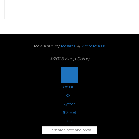
Powered by
Roseta
&
WordPress
.
©2026 Keep Going
Back
C# .NET
C++
to
Python
Top
동기부여
기타
Search for:
SEARCH