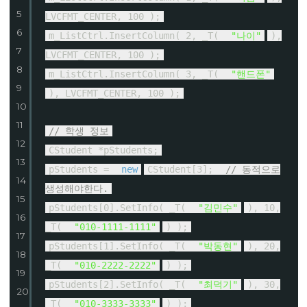
5
LVCFMT_CENTER, 100 );
6
m_ListCtrl.InsertColumn( 2, _T(
"나이"
),
7
LVCFMT_CENTER, 100 );
8
m_ListCtrl.InsertColumn( 3, _T(
"핸드폰"
9
), LVCFMT_CENTER, 100 );
10
11
// 학생 정보
12
CStudent *pStudents;
13
pStudents =
new
CStudent[3];
// 동적으로
14
생성해야한다.
15
pStudents[0].SetInfo( _T(
"김민수"
), 10,
16
_T(
"010-1111-1111"
) );
17
pStudents[1].SetInfo( _T(
"박동현"
), 20,
18
_T(
"010-2222-2222"
) );
19
pStudents[2].SetInfo( _T(
"최덕기"
), 30,
20
_T(
"010-3333-3333"
) );