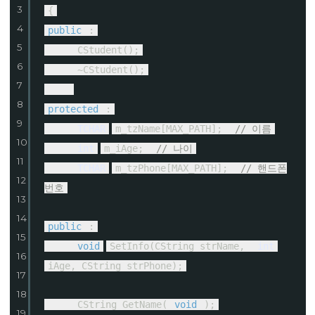
3
{
4
public
:
5
CStudent();
6
~CStudent();
7
8
protected
:
9
TCHAR
m_tzName[MAX_PATH];
// 이름
10
int
m_iAge;
// 나이
11
TCHAR
m_tzPhone[MAX_PATH];
// 핸드폰
12
번호
13
14
public
:
15
void
SetInfo(CString strName,
int
16
iAge, CString strPhone);
17
18
CString GetName(
void
);
19