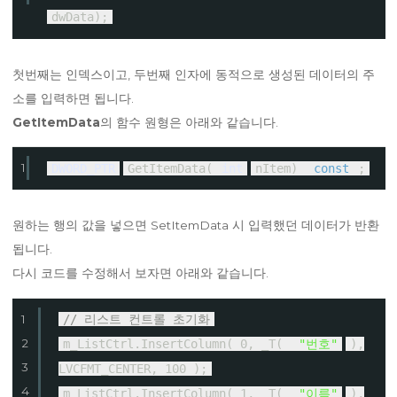
dwData);
첫번째는 인덱스이고, 두번째 인자에 동적으로 생성된 데이터의 주
소를 입력하면 됩니다.
GetItemData
의 함수 원형은 아래와 같습니다.
1
DWORD_PTR
GetItemData(
int
nItem)
const
;
원하는 행의 값을 넣으면 SetItemData 시 입력했던 데이터가 반환
됩니다.
다시 코드를 수정해서 보자면 아래와 같습니다.
1
// 리스트 컨트롤 초기화
2
m_ListCtrl.InsertColumn( 0, _T(
"번호"
),
3
LVCFMT_CENTER, 100 );
4
m_ListCtrl.InsertColumn( 1, _T(
"이름"
),