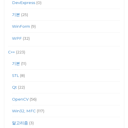
DevExpress
(0)
기본
(25)
WinForm
(9)
WPF
(32)
C++
(223)
기본
(11)
STL
(8)
Qt
(22)
OpenCV
(56)
Win32, MFC
(117)
알고리즘
(3)