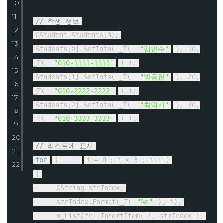
10
11
// 학생 정보
12
CStudent Students[3];
13
Students[0].SetInfo( _T(
"김민수"
), 10,
14
_T(
"010-1111-1111"
) );
15
Students[1].SetInfo( _T(
"박동현"
), 20,
16
_T(
"010-2222-2222"
) );
17
Students[2].SetInfo( _T(
"최덕기"
), 30,
18
_T(
"010-3333-3333"
) );
19
20
// 리스트에 표시
21
for
(
int
i = 0 ; i < 3 ; i++ )
22
{
CString strIndex;
strIndex.Format(_T(
"%d"
), i);
m_ListCtrl.InsertItem( i, strIndex );