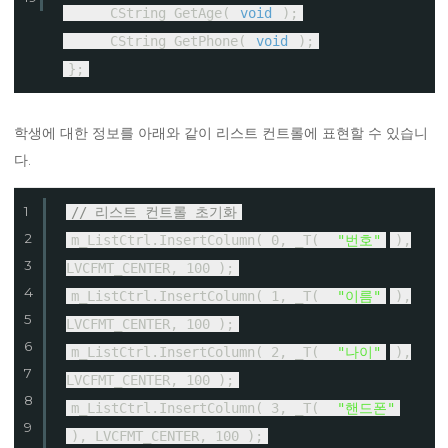
CString GetAge(
void
);
CString GetPhone(
void
);
};
학생에 대한 정보를 아래와 같이 리스트 컨트롤에 표현할 수 있습니
다.
1
// 리스트 컨트롤 초기화
2
m_ListCtrl.InsertColumn( 0, _T(
"번호"
),
3
LVCFMT_CENTER, 100 );
4
m_ListCtrl.InsertColumn( 1, _T(
"이름"
),
5
LVCFMT_CENTER, 100 );
6
m_ListCtrl.InsertColumn( 2, _T(
"나이"
),
7
LVCFMT_CENTER, 100 );
8
m_ListCtrl.InsertColumn( 3, _T(
"핸드폰"
9
), LVCFMT_CENTER, 100 );