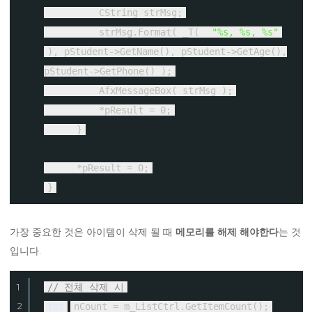
CString strMsg;
strMsg.Format( _T(
"%s, %s, %s"
), pStudent->GetName(), pStudent->GetAge(),
pStudent->GetPhone() );
AfxMessageBox( strMsg );
*pResult = 0;
}
*pResult = 0;
}
가장 중요한 것은 아이템이 삭제 될 때
메모리를 해제 해야한다
는 것
입니다.
1
// 전체 삭제 시
2
int
nCount = m_ListCtrl.GetItemCount();