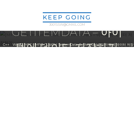
[MFC] CLISTCTRL
Skip
to
SETITEMDATA,
KEEP GOING
content
3001SSW@GMAIL.COM
GETITEMDATA – 아이
템에 데이터 저장하기
Home
C++
Win32, MFC
[MFC] CListCtrl SetItemData, GetItemData – 아이템에 데이터 저장
하기
ssw3001
2023년 08월 07일