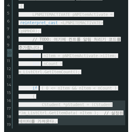
4
{
5
LPNMITEMACTIVATE pNMItemActivate =
6
reinterpret_cast
<LPNMITEMACTIVATE>
7
(pNMHDR);
8
// TODO: 여기에 컨트롤 알림 처리기 코드를
9
추가합니다.
10
int
nItem = pNMItemActivate->iItem;
11
int
nCount =
12
m_ListCtrl.GetItemCount();
13
14
if
( 0 <= nItem && nItem < nCount )
15
{
16
CStudent *pStudent = (CStudent
17
*)m_ListCtrl.GetItemData( nItem );
// 설정된
18
데이터를 가져온다.
19