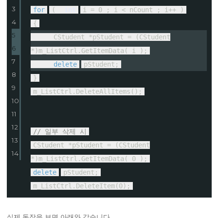
3
for
(
int
i = 0 ; i < nCount ; i++ )
4
{
5
CStudent *pStudent = (CStudent
6
*)m_ListCtrl.GetItemData( i );
7
delete
pStudent;
8
}
9
m_ListCtrl.DeleteAllItems();
10
11
12
// 일부 삭제 시
13
CStudent *pStudent = (CStudent
14
*)m_ListCtrl.GetItemData( 0 );
delete
pStudent;
m_ListCtrl.DeleteItem(0);
실제 동작을 보면 아래와 같습니다.