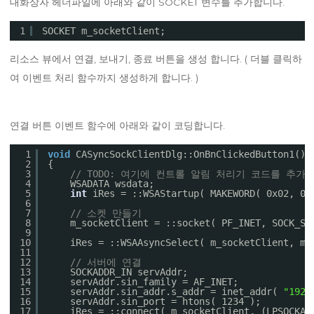
대화상자 헤더파일에 아래와 같이 SOCKET 변수를 추가합니다.
1
SOCKET m_socketClient;
리소스 뷰에서 연결, 보내기, 종료 버튼을 생성 합니다. ( 더블 클릭하
여 이벤트 처리 함수까지 생성하게 합니다. )
연결 버튼 이벤트 함수에 아래와 같이 코딩합니다.
1
void
CASyncSockClientDlg::OnBnClickedButton1()
2
{
3
// TODO: 여기에 컨트롤 알림 처리기 코드를 추가
4
WSADATA wsdata;
5
int
iRes = ::WSAStartup( MAKEWORD( 0x02, 0x
6
7
// 소켓 만들기
8
m_socketClient = ::socket( PF_INET, SOCK_ST
9
10
iRes = ::WSAAsyncSelect( m_socketClient, m_
11
12
// 서버에 연결
13
SOCKADDR_IN servAddr;
14
servAddr.sin_family = AF_INET;
15
servAddr.sin_addr.s_addr = inet_addr( 
"192.
16
servAddr.sin_port = htons( 1234 );
17
iRes = ::connect( m_socketClient, (LPSOCKAD