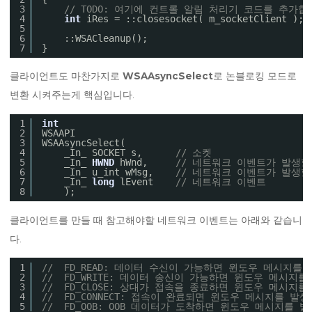
3
// TODO: 여기에 컨트롤 알림 처리기 코드를 추가합
4
int
iRes = ::closesocket( m_socketClient );
5
6
::WSACleanup();
7
}
클라이언트도 마찬가지로
WSAAsyncSelect
로 논블로킹 모드로
변환 시켜주는게 핵심입니다.
1
int
2
WSAAPI
3
WSAAsyncSelect(
4
_In_ SOCKET s,      
// 소켓
5
_In_ 
HWND
hWnd,     
// 네트워크 이벤트가 발생할
6
_In_ u_int wMsg,    
// 네트워크 이벤트가 발생
7
_In_ 
long
lEvent    
// 네트워크 이벤트
8
);
클라이언트를 만들 때 참고해야할 네트워크 이벤트는 아래와 같습니
다.
1
//  FD_READ: 데이터 수신이 가능하면 윈도우 메시지를
2
//  FD_WRITE: 데이터 송신이 가능하면 윈도우 메시지
3
//  FD_CLOSE: 상대가 접속을 종료하면 윈도우 메시지
4
//  FD_CONNECT: 접속이 완료되면 윈도우 메시지를 발
5
//  FD_OOB: OOB 데이터가 도착하면 윈도우 메시지를 