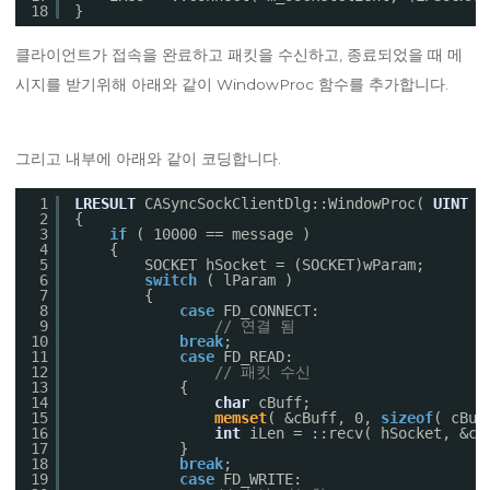
18
}
클라이언트가 접속을 완료하고 패킷을 수신하고, 종료되었을 때 메
시지를 받기위해 아래와 같이 WindowProc 함수를 추가합니다.
그리고 내부에 아래와 같이 코딩합니다.
1
LRESULT
CASyncSockClientDlg::WindowProc( 
UINT
m
2
{
3
if
( 10000 == message )
4
{
5
SOCKET hSocket = (SOCKET)wParam;
6
switch
( lParam )
7
{
8
case
FD_CONNECT:
9
// 연결 됨
10
break
;
11
case
FD_READ:
12
// 패킷 수신
13
{
14
char
cBuff;
15
memset
( &cBuff, 0, 
sizeof
( cBuf
16
int
iLen = ::recv( hSocket, &cB
17
}
18
break
;
19
case
FD_WRITE: