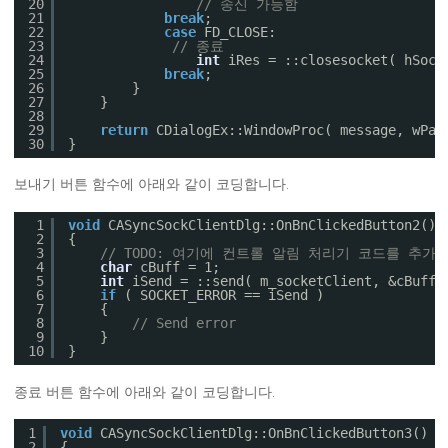
20
// 송신 가능함
21
break
;
22
case
FD_CLOSE:
23
// 종료
24
int
iRes = ::closesocket( hSock
25
break
;
26
}
27
}
28
29
return
CDialogEx::WindowProc( message, wPar
30
}
보내기 버튼 함수에 아래와 같이 코딩합니다.
1
void
CASyncSockClientDlg::OnBnClickedButton2()
2
{
3
// TODO: 여기에 컨트롤 알림 처리기 코드를 추가
4
char
cBuff = 1;
5
int
iSend = ::send( m_socketClient, &cBuff,
6
if
( SOCKET_ERROR == iSend )
7
{
8
// Send error
9
}
10
}
종료 버튼 함수에 아래와 같이 코딩합니다.
1
void
CASyncSockClientDlg::OnBnClickedButton3()
2
{