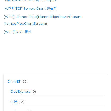
[WPF] TCP Server, Client 만들기
[WPF] Named Pipe(NamedPipeServerStream,
NamedPipeClientStream)
[WPF] UDP 통신
C# .NET
(62)
DevExpress
(0)
기본
(25)