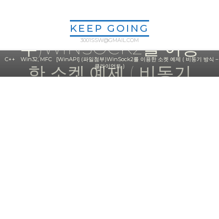
Win32, MFC
Skip
[WINAPI] (파일첨
to
KEEP GOING
content
3001SSW@GMAIL.COM
부)WINSOCK2를 이용
Home
C++
Win32, MFC
[WinAPI] (파일첨부)WinSock2를 이용한 소켓 예제 ( 비동기 방식 –
한 소켓 예제 ( 비동기
클라이언트 )
방식 – 클라이언트 )
ssw3001
2023년 07월 26일