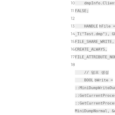
10
dmpInfo.Clien
11
FALSE;
12
13
HANDLE
hFile 
14
_T(
"Test.dmp"
), G
15
FILE_SHARE_WRITE,
16
CREATE_ALWAYS,
17
FILE_ATTRIBUTE_NO
18
// 덤프 생성
BOOL
bWrite =
::MiniDumpWriteDu
::GetCurrentProce
::GetCurrentProce
MiniDumpNormal, &