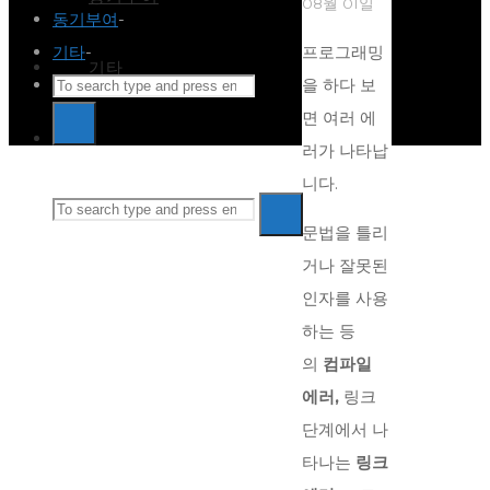
08월 01일
동기부여
-
기타
-
프로그래밍
기타
Search
을 하다 보
for:
면 여러 에
Search
Search
러가 나타납
Back
니다.
Search
to
Search
문법을 틀리
Top
거나 잘못된
for:
인자를 사용
하는 등
의
컴파일
에러,
링크
단계에서 나
타나는
링크