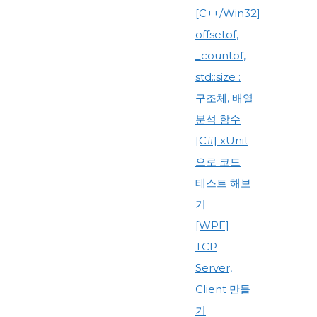
[C++/Win32]
offsetof,
_countof,
std::size :
구조체, 배열
분석 함수
[C#] xUnit
으로 코드
테스트 해보
기
[WPF]
TCP
Server,
Client 만들
기