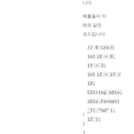
니다.
예를들어 아
래와 같은
코드입니다.
// 0 나누기
int
iX = 0,
iY = 3;
int
iZ = iY /
iX;
CString sDiv;
sDiv.Format(
_T(
"%d"
),
1
iZ );
2
3