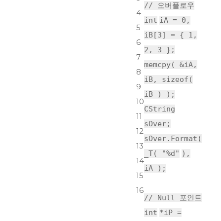
// 오버플로우
4
int
iA = 0,
5
iB[3] = { 1,
6
2, 3 };
7
memcpy
( &iA,
8
iB,
sizeof
(
9
iB ) );
10
CString
11
sOver;
12
sOver.Format(
13
_T(
"%d"
),
14
iA );
15
16
// Null 포인트
int
*iP =