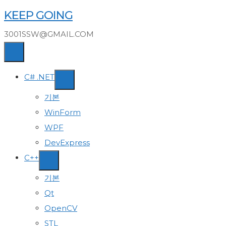
Skip
KEEP GOING
to
3001SSW@GMAIL.COM
content
C# .NET
기본
WinForm
WPF
DevExpress
C++
기본
Qt
OpenCV
STL