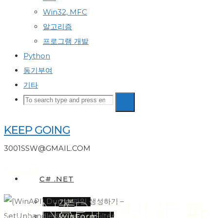
Win32, MFC
알고리즘
프로그램 개발
Python
동기부여
기타
Search
Search
Search
for:
KEEP GOING
3001SSW@GMAIL.COM
Win32, MFC
C# .NET
[WINAPI] DUMP 파
기본
WinForm