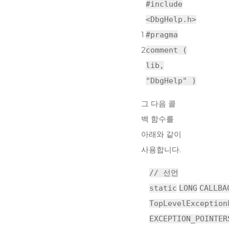
#include
<DbgHelp.h>
1
#pragma
2
comment (
lib,
"DbgHelp" )
그 다음 콜
백 함수를
아래와 같이
사용합니다.
// 선언
static
LONG
CALLBA
TopLevelException
EXCEPTION_POINTER