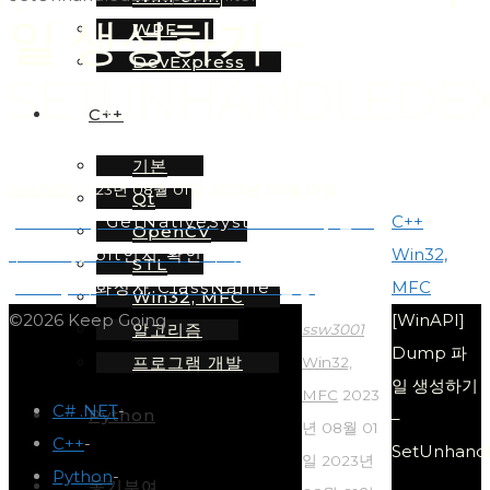
일 생성하기 –
WPF
DevExpress
SETUNHANDLEDEX
C++
기본
ssw3001
2023년 08월 01일
2023년 08월 01일
Qt
Home
[WinAPI] GetNativeSystemInfo, 윈도
C++
OpenCV
우 OS 몇 bit인지 확인하기
Win32,
STL
[MFC] 대화상자 ClassName 변경
MFC
Win32, MFC
©2026 Keep Going
[WinAPI]
알고리즘
ssw3001
Dump 파
프로그램 개발
Win32,
일 생성하기
MFC
2023
C# .NET
-
Python
–
년 08월 01
C++
-
SetUnhandl
일
2023년
Python
-
동기부여