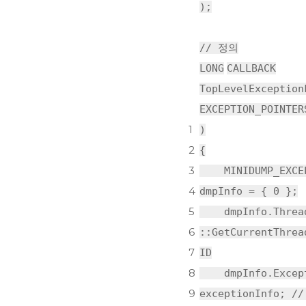
);
// 정의
LONG
CALLBACK
TopLevelException
EXCEPTION_POINTER
1
)
2
{
3
MINIDUMP_EXCE
4
dmpInfo = { 0 };
5
dmpInfo.Threa
6
::GetCurrentThre
7
ID
8
dmpInfo.Excep
9
exceptionInfo;
//