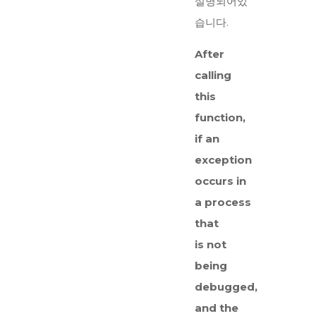
설명되어있
습니다.
After
calling
this
function,
if an
exception
occurs in
a process
that
is not
being
debugged,
and the