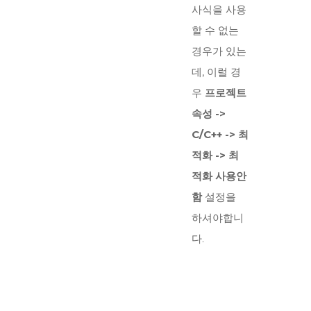
사식을 사용
할 수 없는
경우가 있는
데, 이럴 경
우
프로젝트
속성 ->
C/C++ -> 최
적화 -> 최
적화 사용안
함
설정을
하셔야합니
다.