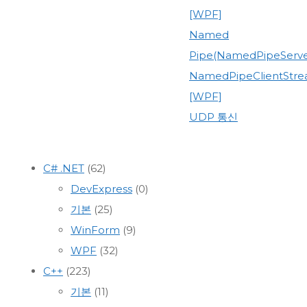
[WPF]
Named
Pipe(NamedPipeServe
NamedPipeClientStre
[WPF]
UDP 통신
C# .NET
(62)
DevExpress
(0)
기본
(25)
WinForm
(9)
WPF
(32)
C++
(223)
기본
(11)