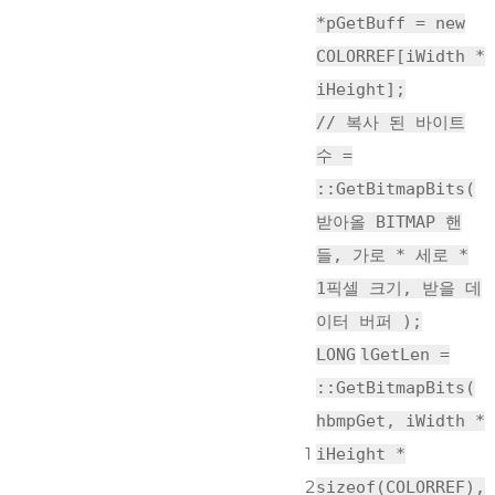
*pGetBuff =
new
COLORREF
[iWidth *
iHeight];
// 복사 된 바이트
수 =
::GetBitmapBits(
받아올 BITMAP 핸
들, 가로 * 세로 *
1픽셀 크기, 받을 데
이터 버퍼 );
LONG
lGetLen =
::GetBitmapBits(
hbmpGet, iWidth *
1
iHeight *
2
sizeof
(
COLORREF
),