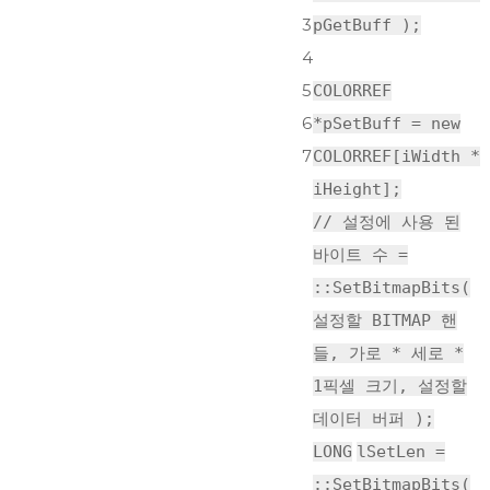
3
pGetBuff );
4
5
COLORREF
6
*pSetBuff =
new
7
COLORREF
[iWidth *
iHeight];
// 설정에 사용 된
바이트 수 =
::SetBitmapBits(
설정할 BITMAP 핸
들, 가로 * 세로 *
1픽셀 크기, 설정할
데이터 버퍼 );
LONG
lSetLen =
::SetBitmapBits(