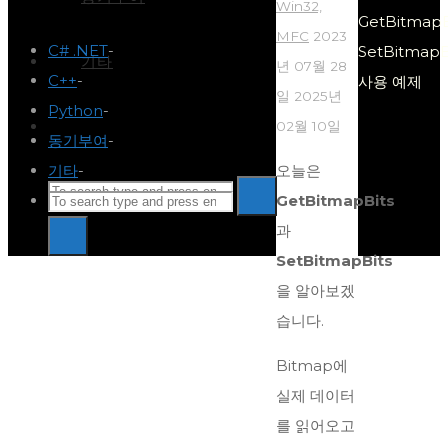
Win32,
GetBitmapB
MFC
2023
C# .NET
-
SetBitmapB
기타
년 07월 28
C++
-
사용 예제
일
2025년
Python
-
Search
02월 10일
동기부여
-
기타
-
오늘은
Search
Search
GetBitmapBits
Search
for:
과
Search
for:
SetBitmapBits
Back
을 알아보겠
to
습니다.
Top
Bitmap에
실제 데이터
를 읽어오고