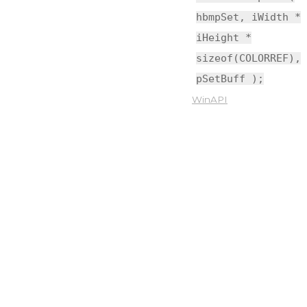
hbmpSet, iWidth *
iHeight *
sizeof
(
COLORREF
),
pSetBuff );
WinAPI