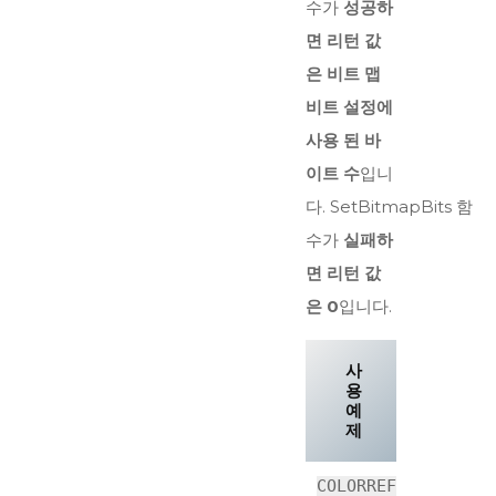
수가
성공하
면 리턴 값
은 비트 맵
비트 설정에
사용 된 바
이트 수
입니
다. SetBitmapBits 함
수가
실패하
면 리턴 값
은 0
입니다.
사
용
예
제
COLORREF