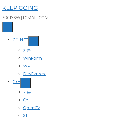
Skip
KEEP GOING
to
3001SSW@GMAIL.COM
content
C# .NET
기본
WinForm
WPF
DevExpress
C++
기본
Qt
OpenCV
STL