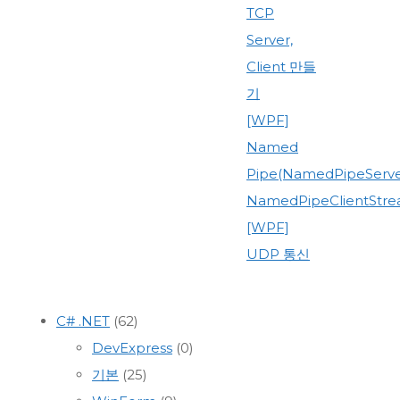
TCP
Server,
Client 만들
기
[WPF]
Named
Pipe(NamedPipeServe
NamedPipeClientStre
[WPF]
UDP 통신
C# .NET
(62)
DevExpress
(0)
기본
(25)