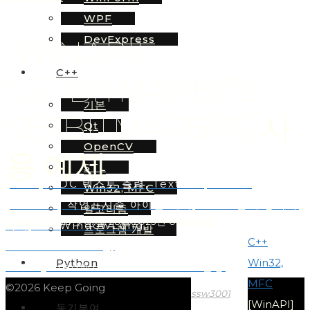
WPF
DevExpress
[WINAPI]
C++
GETBITMAPBITS,
기본
SETBITMAPBITS 사
Qt
OpenCV
용 예제
STL
[MFC] HDC 텍스트 출력, TextOut, CFont
Win32, MFC
[WinAPI] 작업표시줄 아이콘 제거, 프로그램 투명하게
알고리즘
ssw3001
2023년 07월 28일
2025년 02월 10일
하기, GetWindowLong,
프로그램 개발
Home
C++
SetWindowLong,
Python
Win32,
SetLayeredWindowAttributes 활용
MFC
©2026 Keep Going
ssw3001
[WinAPI]
동기부여