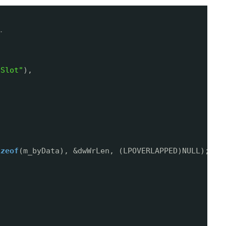
.
lSlot"
),
izeof
(m_byData), &dwWrLen, (LPOVERLAPPED)NULL);