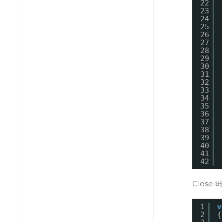
22
23
24
25
26
27
28
29
30
31
32
33
34
35
36
37
38
39
40
41
42
Close
1
v
2
{