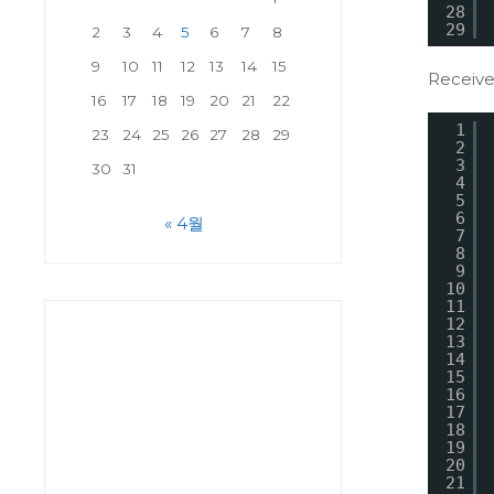
28
29
2
3
4
5
6
7
8
9
10
11
12
13
14
15
Recei
16
17
18
19
20
21
22
1
23
24
25
26
27
28
29
2
3
30
31
4
5
6
« 4월
7
8
9
10
11
12
13
14
15
16
17
18
19
20
21