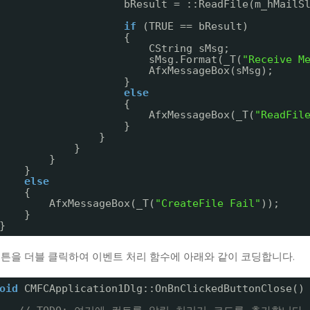
bResult = ::ReadFile(m_hMailS
if
(TRUE == bResult)
{
CString sMsg;
sMsg.Format(_T(
"Receive M
AfxMessageBox(sMsg);
}
else
{
AfxMessageBox(_T(
"ReadFil
}
}
}
}
}
else
{
AfxMessageBox(_T(
"CreateFile Fail"
));
}
}
 버튼을 더블 클릭하여 이벤트 처리 함수에 아래와 같이 코딩합니다.
oid
CMFCApplication1Dlg::OnBnClickedButtonClose()