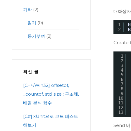
기타
(2)
대화상자
일기
(0)
1
H
2
B
동기부여
(2)
Creat
1
2
3
4
최신 글
5
6
7
[C++/Win32] offsetof,
8
9
_countof, std::size : 구조체,
10
배열 분석 함수
11
12
13
[C#] xUnit으로 코드 테스트
해보기
Send 