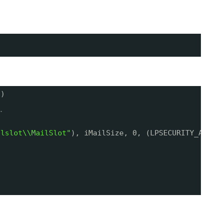
()
.
ilslot\\MailSlot"
), iMailSize, 0, (LPSECURITY_ATTR