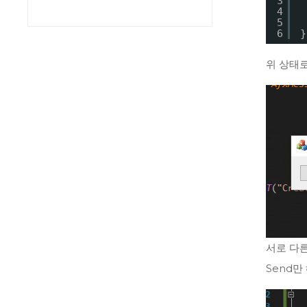
3
4
5
6
}
위 상태
서로 다른
Send만