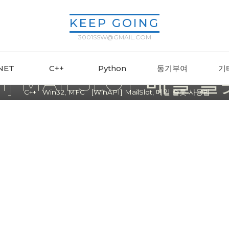
KEEP GOING
3001SSW@GMAIL.COM
Win32, MFC
.NET
C++
Python
동기부여
기
I] MAILSLOT, 메일
Home
C++
Win32, MFC
[WinAPI] MailSlot, 메일 슬롯 사용법
ssw3001
2023년 07월 31일