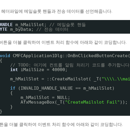
 헤더파일에 메일슬롯 핸들과 전송 데이터를 선언해줍니다.
ANDLE
m_hMailSlot; 
// 메일슬롯 핸들
YTE
m_byData; 
// 전송 데이터
e 버튼을 더블 클릭하여 이벤트 처리 함수에 아래와 같이 코딩합니다.
void
CMFCApplication1Dlg::OnBnClickedButtonCreate
{
// TODO: 여기에 컨트롤 알림 처리기 코드를 추가합니다
int
iMailSize = 40000;
m_hMailSlot = ::CreateMailslot( _T(
"\\\\.\\ma
if
(INVALID_HANDLE_VALUE == m_hMailSlot)
{
m_hMailSlot = NULL;
AfxMessageBox(_T(
"CreateMailslot Fail"
));
}
}
버튼을 더블 클릭하여 이벤트 처리 함수에 아래와 같이 코딩합니다.