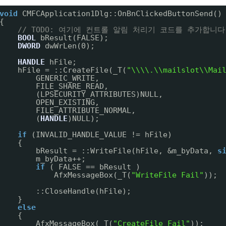
void
CMFCApplication1Dlg::OnBnClickedButtonSend()
{
// TODO: 여기에 컨트롤 알림 처리기 코드를 추가합니다
BOOL
bResult(FALSE);
DWORD
dwWrLen(0);
HANDLE
hFile;
hFile = ::CreateFile(_T(
"\\\\.\\mailslot\\Mai
GENERIC_WRITE,
FILE_SHARE_READ,
(LPSECURITY_ATTRIBUTES)NULL,
OPEN_EXISTING,
FILE_ATTRIBUTE_NORMAL,
(
HANDLE
)NULL);
if
(INVALID_HANDLE_VALUE != hFile)
{
bResult = ::WriteFile(hFile, &m_byData, 
s
m_byData++;
if
( FALSE == bResult )
AfxMessageBox(_T(
"WriteFile Fail"
));
::CloseHandle(hFile);
}
else
{
AfxMessageBox(_T(
"CreateFile Fail"
));