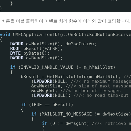
}
}
ve 버튼을 더블 클릭하여 이벤트 처리 함수에 아래와 같이 코딩합니다.
void
CMFCApplication1Dlg::OnBnClickedButtonReceiv
{
DWORD
dwNextSize(0), dwMsgCnt(0);
BOOL
bResult(FALSE);
BYTE
byData(0);
DWORD
dwReadSize(0);
if
(INVALID_HANDLE_VALUE != m_hMailSlot)
{
bResult = GetMailslotInfo(m_hMailSlot, 
//
(
LPDWORD
)NULL, 
///< no maximum messag
&dwNextSize, 
///< size of next messag
&dwMsgCnt, 
///< number of messages
(
LPDWORD
)NULL); 
///< no read time-out
if
(TRUE == bResult)
{
if
(MAILSLOT_NO_MESSAGE != dwNextSize
{
if
(0 != dwMsgCnt) 
///< retrieve 
{