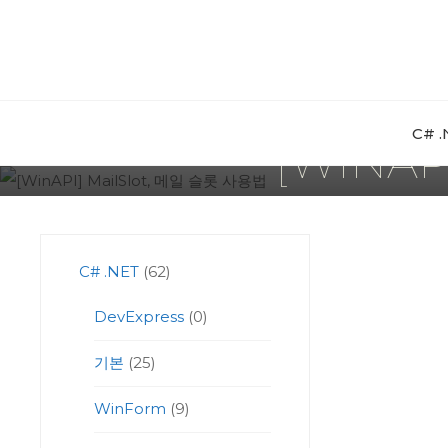
Skip
to
content
C# 
[WINAP
C# .NET
(62)
DevExpress
(0)
기본
(25)
WinForm
(9)