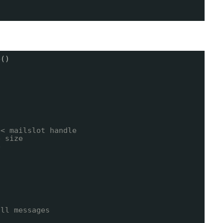
e()
/< mailslot handle
e size
e
)
all messages