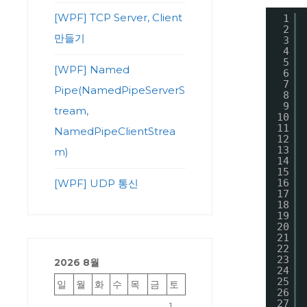
[WPF] TCP Server, Client
1
2
만들기
3
4
5
[WPF] Named
6
7
Pipe(NamedPipeServerS
8
9
tream,
10
11
NamedPipeClientStrea
12
13
m)
14
15
16
[WPF] UDP 통신
17
18
19
20
21
22
23
2026 8월
24
25
일
월
화
수
목
금
토
26
27
1