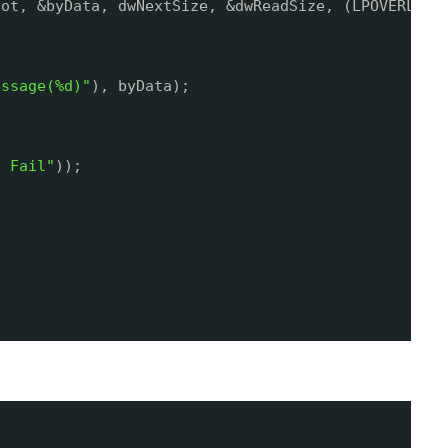
lot, &byData, dwNextSize, &dwReadSize, (LPOVERLAPP
essage(%d)"
), byData);
e Fail"
));