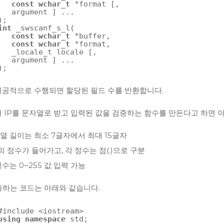
const
wchar_t
*format [,
argument ] ...
);
int
_swscanf_s_l(
const
wchar_t
*buffer,
const
wchar_t
*format,
_locale_t locale [,
argument ] ...
);
성공적으로 수행되면 할당된 필드 수를 반환합니다.
 IP를 문자열로 받고 입력된 값을 검증하는 함수를 만든다고 하면 
열 길이는 최소 7글자에서 최대 15글자
의 정수가 들어가고, 각 정수는 점(.)으로 구분
정수는 0~255 값 입력 가능
증하는 코드는 아래와 같습니다.
#include <iostream>
using
namespace
std;