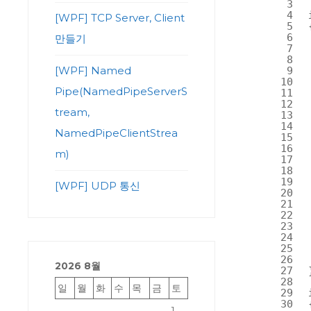
3
4
[WPF] TCP Server, Client
5
6
만들기
7
8
[WPF] Named
9
10
Pipe(NamedPipeServerS
11
12
tream,
13
14
NamedPipeClientStrea
15
16
m)
17
18
19
[WPF] UDP 통신
20
21
22
23
24
25
26
2026 8월
27
28
일
월
화
수
목
금
토
29
30
1