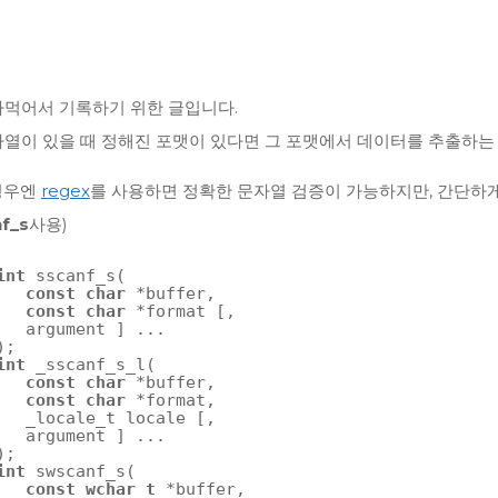
까먹어서 기록하기 위한 글입니다.
자열이 있을 때 정해진 포맷이 있다면 그 포맷에서 데이터를 추출하는
 경우엔
regex
를 사용하면 정확한 문자열 검증이 가능하지만, 간단하
f_s
사용)
int
sscanf_s(
const
char
*buffer,
const
char
*format [,
argument ] ...
);
int
_sscanf_s_l(
const
char
*buffer,
const
char
*format,
_locale_t locale [,
argument ] ...
);
int
swscanf_s(
const
wchar_t
*buffer,