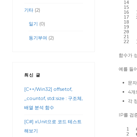
14
15
기타
(2)
16
17
18
일기
(0)
19
20
21
동기부여
(2)
22
함수가 
예를 들어
최신 글
문자
[C++/Win32] offsetof,
4개
_countof, std::size : 구조체,
각 
배열 분석 함수
IP를 검
[C#] xUnit으로 코드 테스트
1
해보기
2