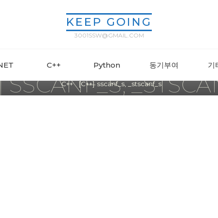
KEEP GOING
3001SSW@GMAIL.COM
C++
.NET
C++
Python
동기부여
기
] SSCANF_S, _STSC
Home
C++
[C++] sscanf_s, _stscanf_s
ssw3001
2024년 11월 05일