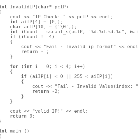
int
InvalidIP(
char
* pcIP)
{
cout << 
"IP Check: "
<< pcIP << endl;
int
aiIP[4] = {0,};
char
acIP[10] = {
'\0'
,};
int
iCount = sscanf_s(pcIP, 
"%d.%d.%d.%d"
, &ai
if
(iCount != 4)
{
cout << 
"Fail - Invalid ip format"
<< endl
return
-1;
}
for
(
int
i = 0; i < 4; i++)
{
if
(aiIP[i] < 0 || 255 < aiIP[i])
{
cout << 
"Fail - Invalid Value(index: "
return
-2;
}
}
cout << 
"valid IP!"
<< endl;
return
0;
}
int
main ()
{