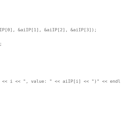
IP[0], &aiIP[1], &aiIP[2], &aiIP[3]);
;
<< i << 
", value: "
<< aiIP[i] << 
")"
<< endl;