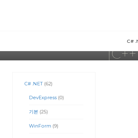
Skip
to
content
C# 
[C++
C# .NET
(62)
DevExpress
(0)
기본
(25)
WinForm
(9)