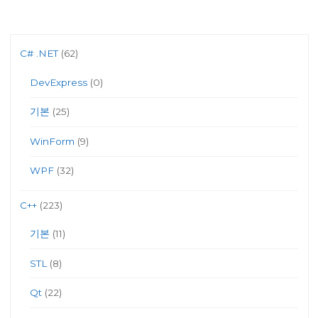
C# .NET
(62)
DevExpress
(0)
기본
(25)
WinForm
(9)
WPF
(32)
C++
(223)
기본
(11)
STL
(8)
Qt
(22)