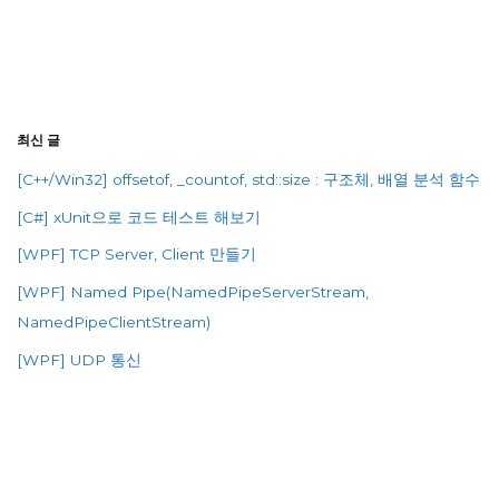
최신 글
[C++/Win32] offsetof, _countof, std::size : 구조체, 배열 분석 함수
[C#] xUnit으로 코드 테스트 해보기
[WPF] TCP Server, Client 만들기
[WPF] Named Pipe(NamedPipeServerStream,
NamedPipeClientStream)
[WPF] UDP 통신