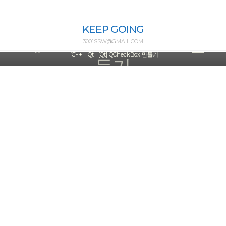
Skip
to
Qt
KEEP GOING
content
[QT] QCHECKBOX 만
3001SSW@GMAIL.COM
Home
C++
Qt
[Qt] QCheckBox 만들기
들기
ssw3001
2023년 10월 15일