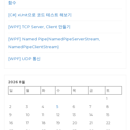
함수
[C#] xUnit으로 코드 테스트 해보기
[WPF] TCP Server, Client 만들기
[WPF] Named Pipe(NamedPipeServerStream,
NamedPipeClientStream)
[WPF] UDP 통신
2026 8월
일
월
화
수
목
금
토
1
2
3
4
5
6
7
8
9
10
11
12
13
14
15
16
17
18
19
20
21
22