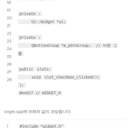
18
19
private
:
20
Ui::Widget *ui;
21
22
private
:
23
QButtonGroup *m_pbtnGroup;
// 버튼 그
24
룹
25
26
public
slots:
27
void
slot_checkbox_clicked();
28
};
#endif // WIDGET_H
wiget.cpp에 아래와 같이 코딩합니다.
1
#include "widget.h"