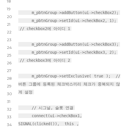
18
19
m_pbtnGroup->addButton(ui->checkBox2);
20
m_pbtnGroup->setId(ui->checkBox2, 1);
21
// checkbox2에 아이디 1
22
23
m_pbtnGroup->addButton(ui->checkBox3);
24
m_pbtnGroup->setId(ui->checkBox3, 2);
25
// checkbox3에 아이디 2
26
27
m_pbtnGroup->setExclusive(
true
);
//
28
버튼 그룹에 등록된 체크박스끼리 체크가 중복되지 않
29
게 설정
30
31
// 시그널, 슬롯 연결
32
connect(ui->checkBox1,
33
SIGNAL(clicked()),
this
,
34