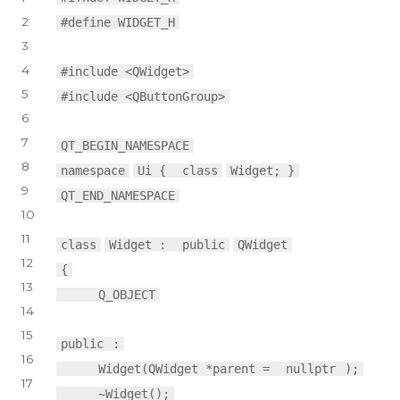
2
#define WIDGET_H
3
4
#include <QWidget>
5
#include <QButtonGroup>
6
7
QT_BEGIN_NAMESPACE
8
namespace
Ui {
class
Widget; }
9
QT_END_NAMESPACE
10
11
class
Widget :
public
QWidget
12
{
13
Q_OBJECT
14
15
public
:
16
Widget(QWidget *parent =
nullptr
);
17
~Widget();