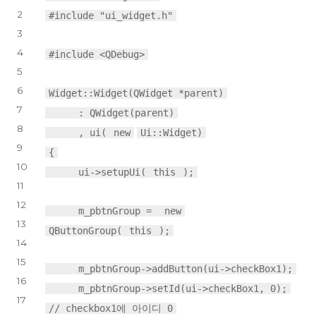
2
#include "ui_widget.h"
3
4
#include <QDebug>
5
6
Widget::Widget(QWidget *parent)
7
: QWidget(parent)
8
, ui(
new
Ui::Widget)
9
{
10
ui->setupUi(
this
);
11
12
m_pbtnGroup =
new
13
QButtonGroup(
this
);
14
15
m_pbtnGroup->addButton(ui->checkBox1);
16
m_pbtnGroup->setId(ui->checkBox1, 0);
17
// checkbox1에 아이디 0