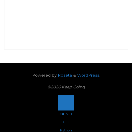
Powered by
Roseta
&
WordPress
.
©2026 Keep Going
Back
C# .NET
C++
to
Python