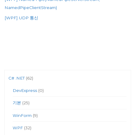
NamedPipeClientStream)
[WPF] UDP 통신
C# .NET
(62)
DevExpress
(0)
기본
(25)
WinForm
(9)
WPF
(32)