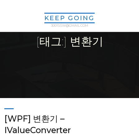
Skip
to
KEEP GOING
content
3001SSW@GMAIL.COM
[태그:] 변환기
Home
Posts tagged "변환기"
[WPF] 변환기 –
IValueConverter