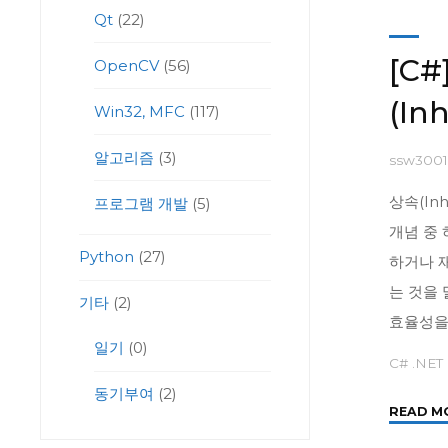
Qt
(22)
[C#
OpenCV
(56)
(In
Win32, MFC
(117)
알고리즘
(3)
ssw300
상속(In
프로그램 개발
(5)
개념 중 
Python
(27)
하거나 
는 것을
기타
(2)
효율성을
일기
(0)
C# .NET
동기부여
(2)
READ M