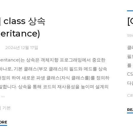
함
수
오
] class 상속
[
버
heritance)
로
ss
딩,
오
클
1
2024년 12월 17일
버
필
heritance)는 상속은 객체지향 프로그래밍에서 중요한
라
를
이
하나로, 기본 클래스(부모 클래스)의 필드와 메드를 상속
C
딩"
재정의 하여 새로운 파생 클래스(자식 클래스를)를 정의하
다
 말합니다. 상속을 통해 코드의 재사용성을 높이며 설계의
 …
C#
|
기본
RE
"
ORE
[C#]