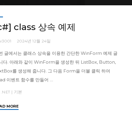
c#] class 상속 예제
w3001
2024년 12월 24일
번 글에서는 클래스 상속을 이용한 간단한 WinForm 예제 글
다. 아래와 같이 WinForm을 생성한 뒤 ListBox, Button,
extBox를 생성해 줍니다. 그 다음 Form을 더블 클릭 하여
oad 이벤트 함수를 만들어 …
 .NET
|
기본
"
AD MORE
[c#]
class
상