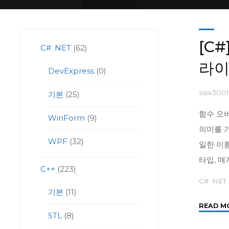
[C
C# .NET
(62)
라
DevExpress
(0)
ssw300
기본
(25)
함수 오버
WinForm
(9)
의미를 
WPF
(32)
일한 이
타입, 
C++
(223)
C# .NET
기본
(11)
READ M
STL
(8)