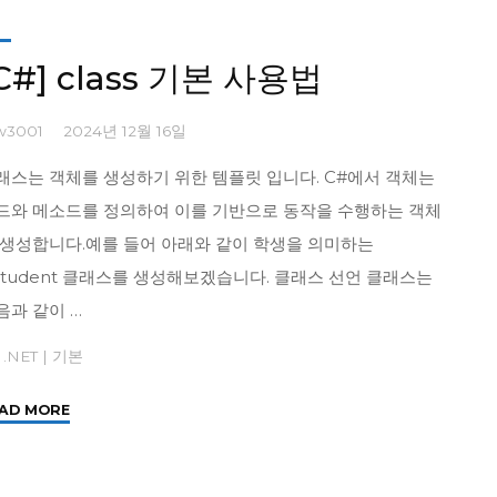
속
예
C#] class 기본 사용법
제"
w3001
2024년 12월 16일
래스는 객체를 생성하기 위한 템플릿 입니다. C#에서 객체는
드와 메소드를 정의하여 이를 기반으로 동작을 수행하는 객체
 생성합니다.예를 들어 아래와 같이 학생을 의미하는
Student 클래스를 생성해보겠습니다. 클래스 선언 클래스는
음과 같이 …
 .NET
|
기본
"
AD MORE
[C#]
class
기