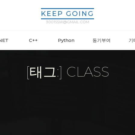
KEEP GOING
3001SSW@GMAIL.COM
.NET
C++
Python
동기부여
기
[태그:] CLASS