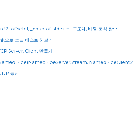
class
차
이
및
n32] offsetof, _countof, std::size : 구조체, 배열 분석 함수
사
xUnit으로 코드 테스트 해보기
용
법"
CP Server, Client 만들기
Named Pipe(NamedPipeServerStream, NamedPipeClientS
 UDP 통신