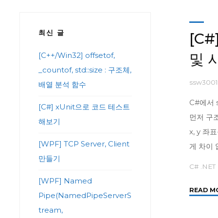
최신 글
[C#
및 
[C++/Win32] offsetof,
_countof, std::size : 구조체,
ssw300
배열 분석 함수
C#에서 
[C#] xUnit으로 코드 테스트
먼저 구
해보기
x, y 
[WPF] TCP Server, Client
게 차이
만들기
C# .NET
[WPF] Named
READ M
Pipe(NamedPipeServerS
tream,