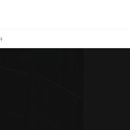
Search
타