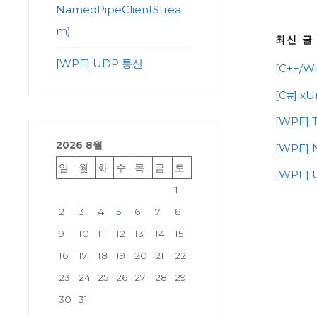
NamedPipeClientStrea
m)
최신 글
[WPF] UDP 통신
[C++/Wi
[C#] 
[WPF] T
2026 8월
[WPF] 
일
월
화
수
목
금
토
[WPF]
1
2
3
4
5
6
7
8
9
10
11
12
13
14
15
16
17
18
19
20
21
22
23
24
25
26
27
28
29
30
31