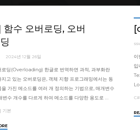
Home
Posts tagged "class"
#] 함수 오버로딩, 오버
[
이딩
ss
이
1
2024년 12월 26일
입니
로딩(Overloading) 한글로 번역하면 과적, 과부화란
T
가지고 있는 오버로딩은, 객체 지향 프로그래밍에서는 동
L
름을 가진 메소드를 여러 개 정의하는 기법으로, 매개변수
매개변수 개수를 다르게 하여 메소드를 다양한 용도로 …
C#
|
기본
RE
"
ORE
[C#]