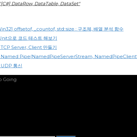
"[C#] DataRow, DataTable, DataSet"
in32] offsetof, _countof, std::size : 구조체, 배열 분석 함수
 xUnit으로 코드 테스트 해보기
 TCP Server, Client 만들기
 Named Pipe(NamedPipeServerStream, NamedPipeClient
] UDP 통신
 Going