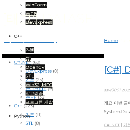
WinForm
[태그:] DATASET
WPF
DevExpress
C++
[C#] 자료구조 – Dictionary
Home
Post
[WinForm] DataGridView – DataTable, List
기본
Qt
C# .NET
(62)
[C#] 
OpenCV
DevExpress
(0)
STL
기본
(25)
Win32, MFC
WinForm
(9)
ssw3001
202
알고리즘
WPF
(32)
프로그램 개발
개요 이번 글에서
C++
(223)
System.
기본
(11)
Python
STL
(8)
C# .NET
|
기