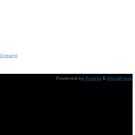
Stream)
Powered by
Roseta
&
WordPress
.