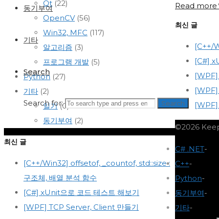
Qt
(22)
Read more
동기부여
OpenCV
(56)
최신 글
Win32, MFC
(117)
기타
[C++/W
알고리즘
(3)
[C#]
프로그램 개발
(5)
Search
[WPF]
Python
(27)
[WPF]
기타
(2)
Search for:
Search
[WPF
일기
(0)
동기부여
(2)
©2026 Keep
최신 글
C# .NET
-
[C++/Win32] offsetof, _countof, std::size :
C++
-
구조체, 배열 분석 함수
Python
-
[C#] xUnit으로 코드 테스트 해보기
동기부여
-
[WPF] TCP Server, Client 만들기
기타
-