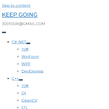
Skip to content
KEEP GOING
3001SSW@GMAIL.COM
C# .NET
기본
WinForm
WPF
DevExpress
C++
기본
Qt
OpenCV
STL