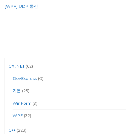
[WPF] UDP 통신
C# .NET
(62)
DevExpress
(0)
기본
(25)
WinForm
(9)
WPF
(32)
C++
(223)