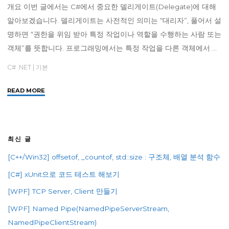
와
개요 이번 글에서는 C#에서 중요한 델리게이트(Delegate)에 대해
이
알아보겠습니다. 델리게이트는 사전적인 의미는 “대리자”, 풀어서 설
벤
명하면 “권한을 위임 받아 특정 작업이나 역할을 수행하는 사람 또는
트
객체”를 뜻합니다. 프로그래밍에서는 특정 작업을 다른 객체에서 …
(Event)"
C# .NET
|
기본
"
READ MORE
[C#]
델
리
게
최신 글
이
[C++/Win32] offsetof, _countof, std::size : 구조체, 배열 분석 함수
트
Delegate"
[C#] xUnit으로 코드 테스트 해보기
[WPF] TCP Server, Client 만들기
[WPF] Named Pipe(NamedPipeServerStream,
NamedPipeClientStream)