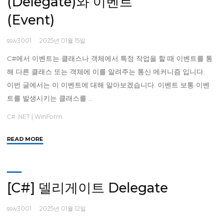
(Delegate)와 이벤트
(Event)
ssw3001
2025년 01월 15일
C#에서 이벤트는 클래스나 객체에서 특정 작업을 할 때 이벤트를 통
해 다른 클래스 또는 객체에 이를 알려주는 통신 메커니즘 입니다.
이번 글에서는 이 이벤트에 대해 알아보겠습니다. 이벤트 보통 이벤
트를 발생시키는 클래스를 …
C# .NET
|
WinForm
"
READ MORE
[WinForm]
델
리
게
[C#] 델리게이트 Delegate
이
트
ssw3001
2025년 01월 12일
(Delegate)