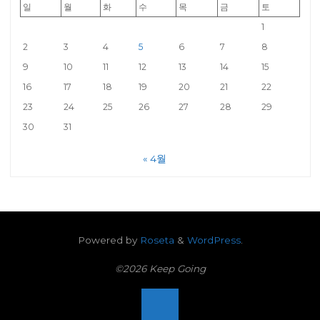
일
월
화
수
목
금
토
1
2
3
4
5
6
7
8
9
10
11
12
13
14
15
16
17
18
19
20
21
22
23
24
25
26
27
28
29
30
31
« 4월
Powered by
Roseta
&
WordPress
.
©2026 Keep Going