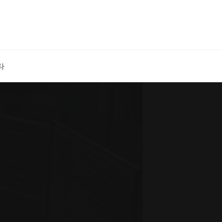
Search
타