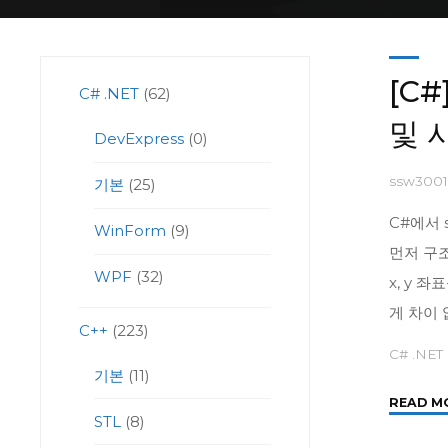
[C#
C# .NET
(62)
및 
DevExpress
(0)
ssw300
기본
(25)
C#에서 
WinForm
(9)
먼저 구
WPF
(32)
x, y 
게 차이
C++
(223)
C# .NET
기본
(11)
READ M
STL
(8)