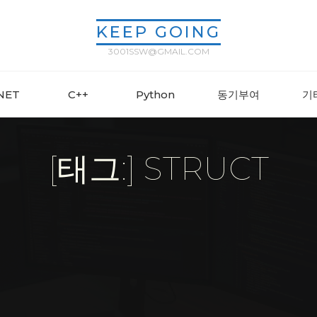
KEEP GOING
3001SSW@GMAIL.COM
.NET
C++
Python
동기부여
기
[태그:] STRUCT