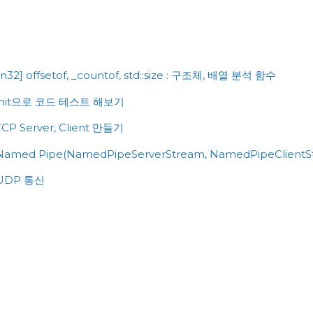
struct,
class
차
이
및
n32] offsetof, _countof, std::size : 구조체, 배열 분석 함수
사
xUnit으로 코드 테스트 해보기
용
법"
CP Server, Client 만들기
Named Pipe(NamedPipeServerStream, NamedPipeClientS
 UDP 통신