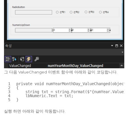
그 다음 ValueChanged 이벤트 함수에 아래와 같이 코딩합니다.
1
private
void
numYearMonthDay_ValueChanged(
object
2
{
3
string
txt = 
string
.Format($
"{numYear.Value}-
4
lbNumeric.Text = txt;
5
}
실행 하면 아래와 같이 작동합니다.