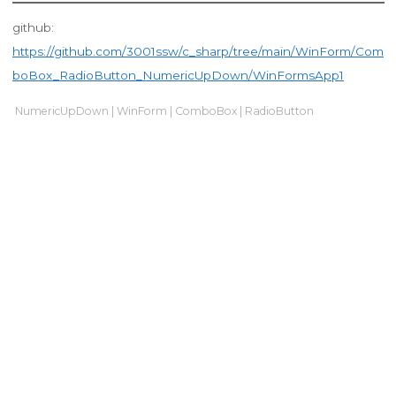
github:
https://github.com/3001ssw/c_sharp/tree/main/WinForm/Com
boBox_RadioButton_NumericUpDown/WinFormsApp1
NumericUpDown
|
WinForm
|
ComboBox
|
RadioButton