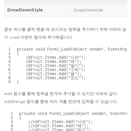
DrowDownStyle
DropDownList
콤보 박스를 클릭 했을 때 표시되는 항목을 추가하기 위해 아래와 같
이 Load 이벤트 함수에 추가해줍니다.
1
private
void
Form1_Load(
object
sender, EventArgs 
2
{
3
cbFruit.Items.Add(
"사과"
);
4
cbFruit.Items.Add(
"배"
);
5
cbFruit.Items.Add(
"딸기"
);
6
cbFruit.Items.Add(
"수박"
);
7
cbFruit.Items.Add(
"귤"
);
8
cbFruit.Items.Add(
"포도"
);
9
}
Add 함수를 통해 항목을 한개씩 추가할 수 있지만 아래와 같이
AddRange 함수를 통해 여러 개를 한번에 입력할 수 있습니다.
1
private
void
Form1_Load(
object
sender, EventArgs
2
{
3
//cbFruit.Items.Add("사과");
4
//cbFruit.Items.Add("배");
5
//cbFruit.Items.Add("딸기");