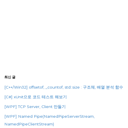
최신 글
[C++/Win32] offsetof, _countof, std::size : 구조체, 배열 분석 함수
[C#] xUnit으로 코드 테스트 해보기
[WPF] TCP Server, Client 만들기
[WPF] Named Pipe(NamedPipeServerStream,
NamedPipeClientStream)