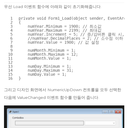
우선 Load 이벤트 함수에 아래와 같이 초기화해줍니다.
1
private
void
Form1_Load(
object
sender, EventArgs
2
{
3
numYear.Minimum = 1900; 
// 최소값
4
numYear.Maximum = 2199; 
// 최대값
5
numYear.Increment = 5; 
// 증/감버튼 클릭 시, 
6
//numYear.DecimalPlaces = 2; // 소수점 
7
numYear.Value = 1900; 
// 값 설정
8
9
numMonth.Minimum = 1;
10
numMonth.Maximum = 12;
11
numMonth.Value = 1;
12
13
numDay.Minimum = 1;
14
numDay.Maximum = 31;
15
numDay.Value = 1;
16
}
그리고 디자인 화면에서 NumericUpDown 컨트롤을 모두 선택한
다음에 ValueChanged 이벤트 함수를 만들어 줍니다.