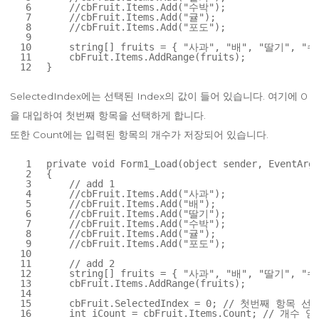
6
//cbFruit.Items.Add("수박");
7
//cbFruit.Items.Add("귤");
8
//cbFruit.Items.Add("포도");
9
10
string
[] fruits = { 
"사과"
, 
"배"
, 
"딸기"
, 
"수
11
cbFruit.Items.AddRange(fruits);
12
}
SelectedIndex에는 선택된 Index의 값이 들어 있습니다. 여기에 0
을 대입하여 첫번째 항목을 선택하게 합니다.
또한 Count에는 입력된 항목의 개수가 저장되어 있습니다.
1
private
void
Form1_Load(
object
sender, EventArgs
2
{
3
// add 1
4
//cbFruit.Items.Add("사과");
5
//cbFruit.Items.Add("배");
6
//cbFruit.Items.Add("딸기");
7
//cbFruit.Items.Add("수박");
8
//cbFruit.Items.Add("귤");
9
//cbFruit.Items.Add("포도");
10
11
// add 2
12
string
[] fruits = { 
"사과"
, 
"배"
, 
"딸기"
, 
"수
13
cbFruit.Items.AddRange(fruits);
14
15
cbFruit.SelectedIndex = 0; 
// 첫번째 항목 선
16
int
iCount = cbFruit.Items.Count; 
// 개수 얻