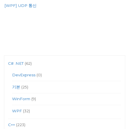
[WPF] UDP 통신
C# .NET
(62)
DevExpress
(0)
기본
(25)
WinForm
(9)
WPF
(32)
C++
(223)