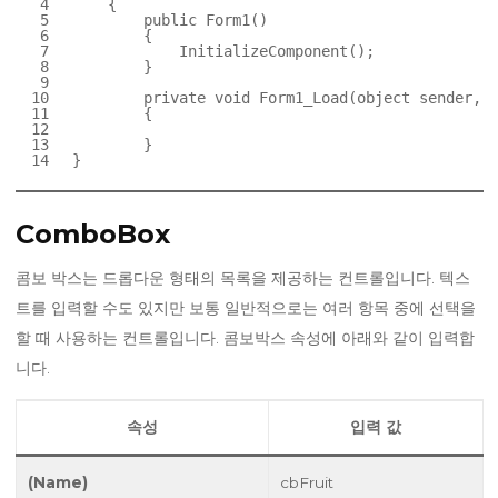
4
{
5
public
Form1()
6
{
7
InitializeComponent();
8
}
9
10
private
void
Form1_Load(
object
sender, E
11
{
12
13
}
14
}
ComboBox
콤보 박스는 드롭다운 형태의 목록을 제공하는 컨트롤입니다. 텍스
트를 입력할 수도 있지만 보통 일반적으로는 여러 항목 중에 선택을
할 때 사용하는 컨트롤입니다. 콤보박스 속성에 아래와 같이 입력합
니다.
속성
입력 값
(Name)
cbFruit