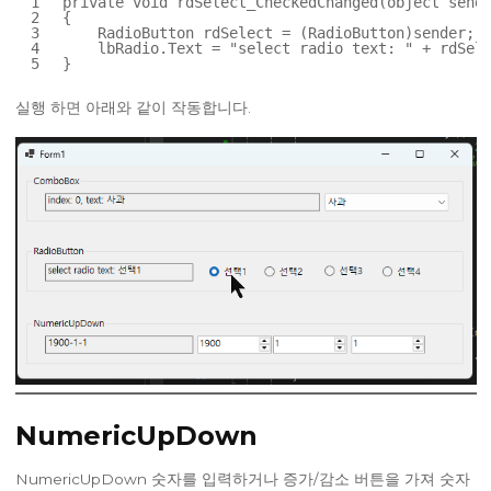
1
private
void
rdSelect_CheckedChanged(
object
sende
2
{
3
RadioButton rdSelect = (RadioButton)sender;
4
lbRadio.Text = 
"select radio text: "
+ rdSele
5
}
실행 하면 아래와 같이 작동합니다.
NumericUpDown
NumericUpDown 숫자를 입력하거나 증가/감소 버튼을 가져 숫자