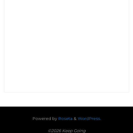
Powered by
Roseta
&
WordPress
.
©2026 Keep Going