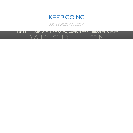
C# .NET
|
WinForm
Skip
[WINFORM]
to
KEEP GOING
content
COMBOBOX,
3001SSW@GMAIL.COM
Home
C# .NET
[WinForm] ComboBox, RadioButton, NumericUpDown
RADIOBUTTON,
NUMERICUPDOWN
ssw3001
2025년 01월 02일