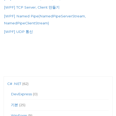
[WPF] TCP Server, Client 만들기
[WPF] Named Pipe(NamedPipeServerStream,
NamedPipeClientStream)
[WPF] UDP 통신
C# .NET
(62)
DevExpress
(0)
기본
(25)
WinForm
(9)