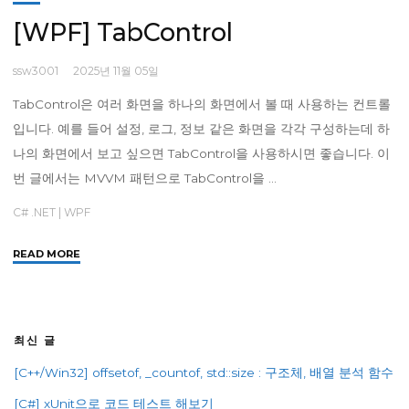
MVVM
패
[WPF] TabControl
턴
으
ssw3001
2025년 11월 05일
로
사
TabControl은 여러 화면을 하나의 화면에서 볼 때 사용하는 컨트롤
용
입니다. 예를 들어 설정, 로그, 정보 같은 화면을 각각 구성하는데 하
하
나의 화면에서 보고 싶으면 TabControl을 사용하시면 좋습니다. 이
기"
번 글에서는 MVVM 패턴으로 TabControl을 …
C# .NET
|
WPF
"
READ MORE
[WPF]
TabControl"
최신 글
[C++/Win32] offsetof, _countof, std::size : 구조체, 배열 분석 함수
[C#] xUnit으로 코드 테스트 해보기