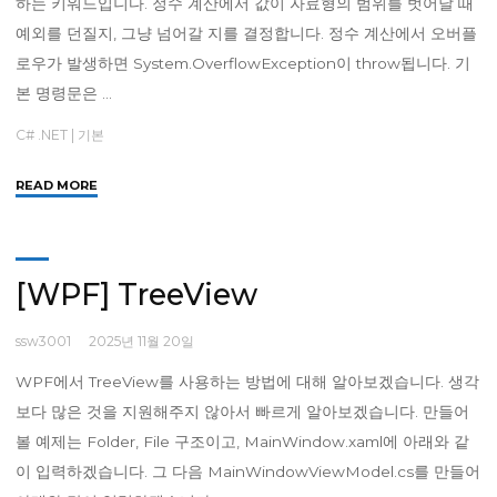
하는 키워드입니다. 정수 계산에서 값이 자료형의 범위를 벗어날 때
예외를 던질지, 그냥 넘어갈 지를 결정합니다. 정수 계산에서 오버플
로우가 발생하면 System.OverflowException이 throw됩니다. 기
본 명령문은 …
C# .NET
|
기본
"
READ MORE
[C#]
checked,
unchecked"
[WPF] TreeView
ssw3001
2025년 11월 20일
WPF에서 TreeView를 사용하는 방법에 대해 알아보겠습니다. 생각
보다 많은 것을 지원해주지 않아서 빠르게 알아보겠습니다. 만들어
볼 예제는 Folder, File 구조이고, MainWindow.xaml에 아래와 같
이 입력하겠습니다. 그 다음 MainWindowViewModel.cs를 만들어