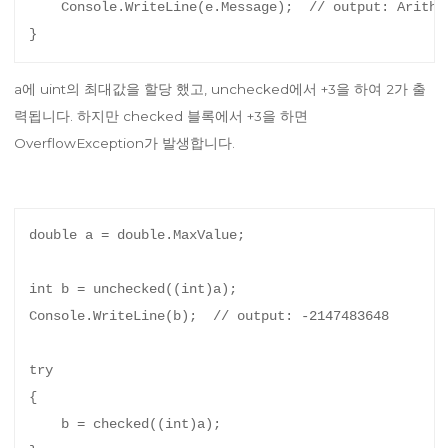
    Console.WriteLine(e.Message);  // output: Arithme
a에 uint의 최대값을 할당 했고, unchecked에서 +3을 하여 2가 출
력됩니다. 하지만 checked 블록에서 +3을 하면
OverflowException가 발생합니다.
double a = double.MaxValue;

int b = unchecked((int)a);

Console.WriteLine(b);  // output: -2147483648

try

{

    b = checked((int)a);
