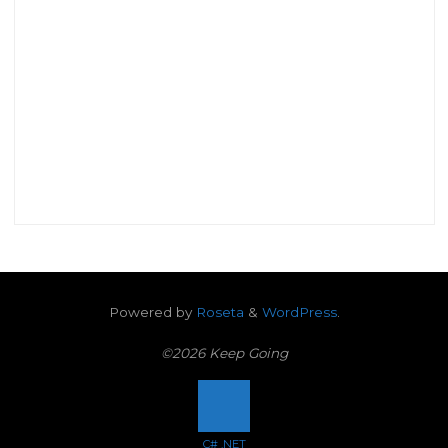
Powered by
Roseta
&
WordPress
.
©2026 Keep Going
Back
C# .NET