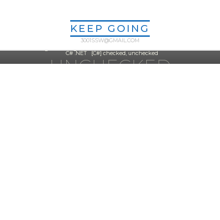
Skip
to
C# .NET
|
기본
KEEP GOING
content
[C#] CHECKED,
3001SSW@GMAIL.COM
Home
C# .NET
[C#] checked, unchecked
UNCHECKED
ssw3001
2025년 11월 22일