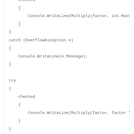
    {

        Console.WriteLine(Multiply(factor, int.Ma
    }

}

catch (OverflowException e)

{

    Console.WriteLine(e.Message);

}

try

{

    checked

    {

        Console.WriteLine(Multiply(factor, factor * i
    }

}
