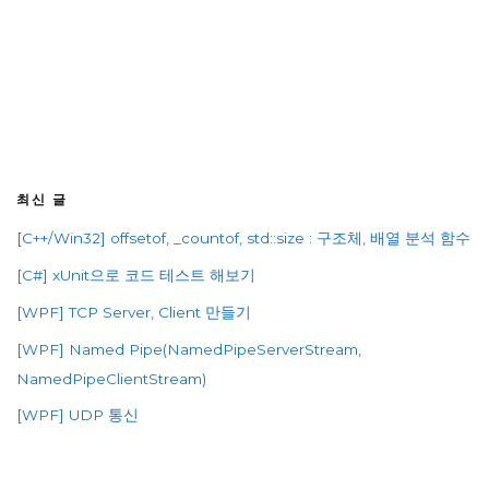
최신 글
[C++/Win32] offsetof, _countof, std::size : 구조체, 배열 분석 함수
[C#] xUnit으로 코드 테스트 해보기
[WPF] TCP Server, Client 만들기
[WPF] Named Pipe(NamedPipeServerStream,
NamedPipeClientStream)
[WPF] UDP 통신