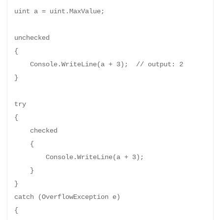
uint a = uint.MaxValue;

unchecked

{

    Console.WriteLine(a + 3);  // output: 2

}

try

{

    checked

    {

        Console.WriteLine(a + 3);

    }

}

catch (OverflowException e)

{
