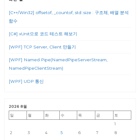
[C++/Win32] offsetof, _countof, std::size : 구조체, 배열 분석
함수
[C#] xUnit으로 코드 테스트 해보기
[WPF] TCP Server, Client 만들기
[WPF] Named Pipe(NamedPipeServerStream,
NamedPipeClientStream)
[WPF] UDP 통신
2026 8월
일
월
화
수
목
금
토
1
2
3
4
5
6
7
8