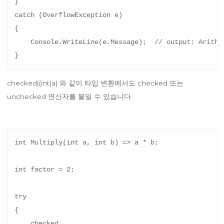
}

catch (OverflowException e)

{

    Console.WriteLine(e.Message);  // output: Arithme
checked((int)a) 와 같이 타입 변환에서도 checked 또는
unchecked 연산자를 붙일 수 있습니다.
int Multiply(int a, int b) => a * b;

int factor = 2;

try

{

    checked
