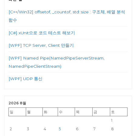
[C++/Win32] offsetof, _countof, std::size : 구조체, 배열 분석
함수
[C#] xUnit으로 코드 테스트 해보기
[WPF] TCP Server, Client 만들기
[WPF] Named Pipe(NamedPipeServerStream,
NamedPipeClientStream)
[WPF] UDP 통신
2026 8월
일
월
화
수
목
금
토
1
2
3
4
5
6
7
8