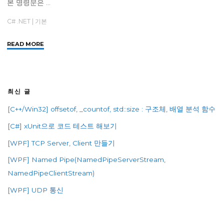
본 명령문은 …
C# .NET
|
기본
"
READ MORE
[C#]
checked,
unchecked"
최신 글
[C++/Win32] offsetof, _countof, std::size : 구조체, 배열 분석 함수
[C#] xUnit으로 코드 테스트 해보기
[WPF] TCP Server, Client 만들기
[WPF] Named Pipe(NamedPipeServerStream,
NamedPipeClientStream)
[WPF] UDP 통신