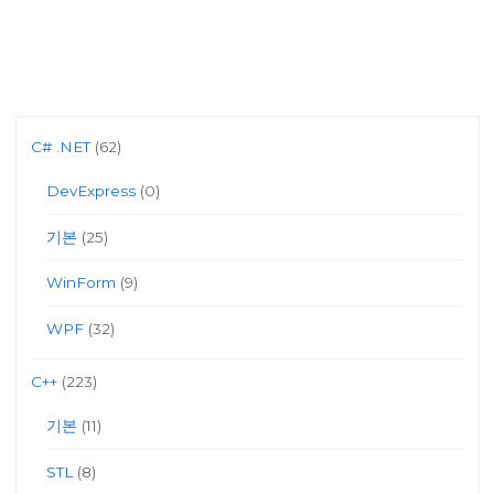
C# .NET
(62)
DevExpress
(0)
기본
(25)
WinForm
(9)
WPF
(32)
C++
(223)
기본
(11)
STL
(8)