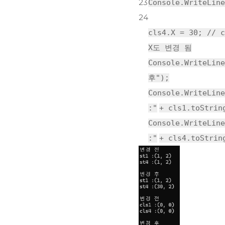
23
Console.WriteLine
24
cls4.X = 30;
// 
X도 변경 됨
Console.WriteLine
후"
);
Console.WriteLine
:"
+ cls1.toStrin
Console.WriteLine
:"
+ cls4.toStrin