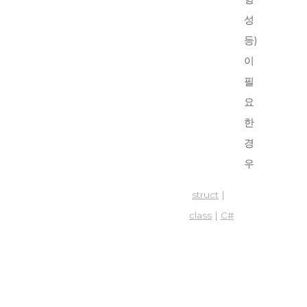
성
등)
이
필
요
한
경
우
struct
|
class
|
C#