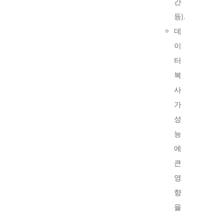
간
등).
데
이
터
복
사
가
성
능
에
큰
영
향
을