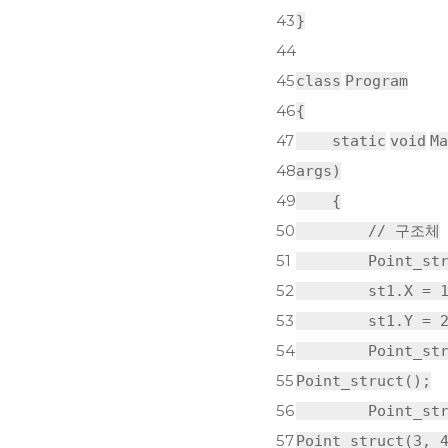
43
}
44
45
class
Program
46
{
47
static
void
Ma
48
args)
49
{
50
// 구조체
51
Point_st
52
st1.X = 
53
st1.Y = 
54
Point_st
55
Point_struct();
56
Point_st
57
Point_struct(3, 