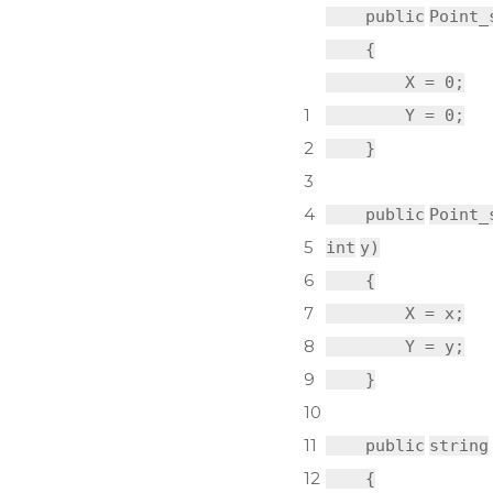
public
Point_
{
X = 0;
1
Y = 0;
2
}
3
4
public
Point_
5
int
y)
6
{
7
X = x;
8
Y = y;
9
}
10
11
public
string
12
{