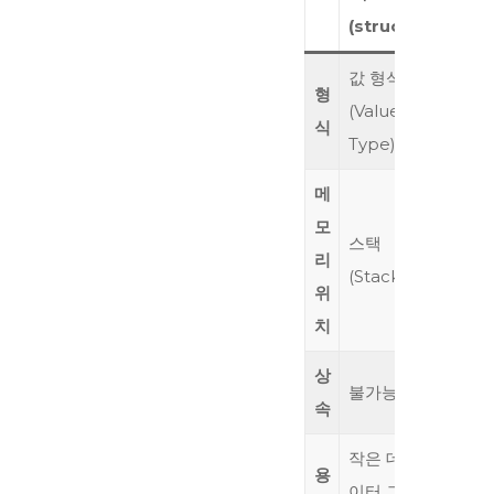
(struct)
(clas
값 형식
참조 형
형
(Value
(Refer
식
Type)
Type)
메
모
스택
리
힙(Hea
(Stack)
위
치
상
불가능
가능
속
작은 데
용
복잡한 
이터 그