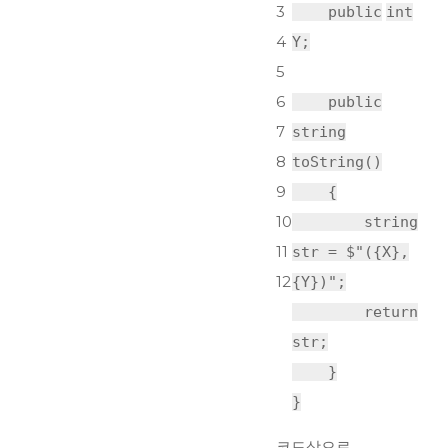
3
public
int
4
Y;
5
6
public
7
string
8
toString()
9
{
10
string
11
str = $
"({X},
12
{Y})"
;
return
str;
}
}
코드상으로