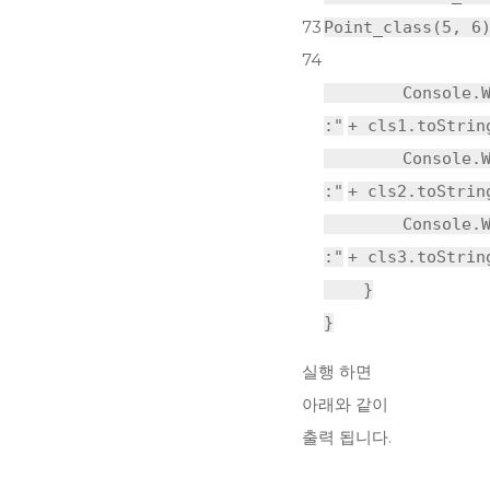
73
Point_class(5, 6
74
Console.
:"
+ cls1.toStrin
Console.
:"
+ cls2.toStrin
Console.
:"
+ cls3.toStrin
}
}
실행 하면
아래와 같이
출력 됩니다.