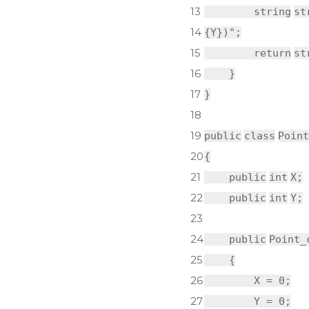
13
string
st
14
{Y})"
;
15
return
st
16
}
17
}
18
19
public
class
Point
20
{
21
public
int
X;
22
public
int
Y;
23
24
public
Point_
25
{
26
X = 0;
27
Y = 0;