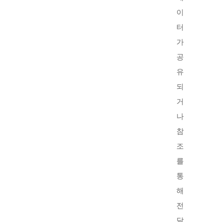
이
터
가
공
유
되
거
나
참
조
를
통
해
전
달