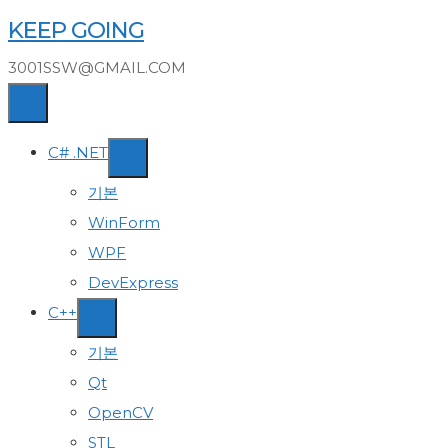
Skip
KEEP GOING
to
3001SSW@GMAIL.COM
content
C# .NET
기본
WinForm
WPF
DevExpress
C++
기본
Qt
OpenCV
STL