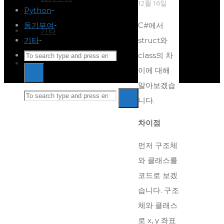
12월 16일
Python
-
동기부여
-
C#에서
기타
기타
-
struct와
Search
class의 차
Search
for:
이에 대해
Search
알아보겠습
Search
Back
니다.
Search
to
차이점
for:
Top
먼저 구조체
와 클래스를
코드로 보겠
습니다. 구조
체와 클래스
로 x, y 좌표