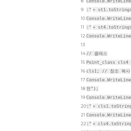
8
Console.WriteLine
9
:"
+ st1.toString
10
Console.WriteLine
11
:"
+ st4.toString
12
Console.WriteLine
13
14
// 클래스
15
Point_class cls4 
16
cls1;
// 참조 복사
17
Console.WriteLine
18
전"
);
19
Console.WriteLine
20
:"
+ cls1.toStrin
21
Console.WriteLine
22
:"
+ cls4.toStrin