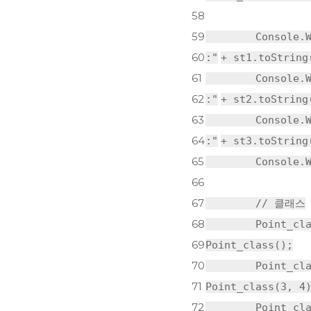
58
59
Console.
60
:"
+ st1.toString
61
Console.
62
:"
+ st2.toString
63
Console.
64
:"
+ st3.toString
65
Console.
66
67
// 클래스
68
Point_cl
69
Point_class();
70
Point_cl
71
Point_class(3, 4
72
Point_cl