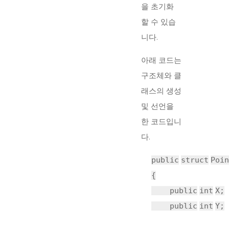
을 초기화
할 수 있습
니다.
아래 코드는
구조체와 클
래스의 생성
및 선언을
한 코드입니
다.
public
struct
Poin
{
public
int
X;
public
int
Y;