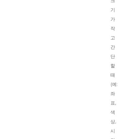
크
기
가
작
고
간
단
할
때
(예:
좌
표,
색
상,
시