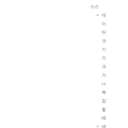
스스
데
이
터
크
기
가
크
거
나
복
잡
할
때.
데