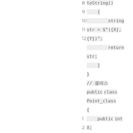
8
toString()
9
{
10
string
11
str = $
"({X},
12
{Y})"
;
return
str;
}
}
// 클래스
public
class
Point_class
{
1
public
int
2
X;