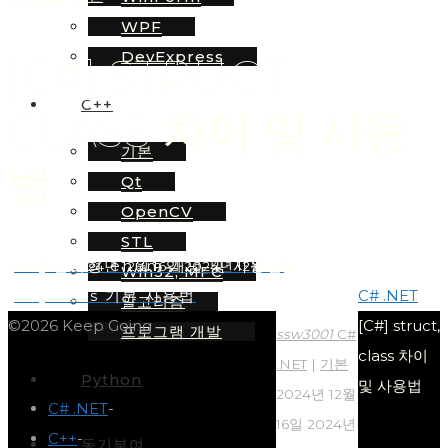
WPF
DevExpress
[C#] STRUCT,
C++
CLASS 차이 및 사용
기본
법
Qt
OpenCV
STL
[C#] 열거형 enum 개념 및 사용법
ssw3001
2024년 12월 16일
2024년 12월 16일
Win32, MFC
Home
[C#] class 기본 사용법
C# .NET
알고리즘
©2026 Keep Going
[C#] struct,
프로그램 개발
ssw3001
C#
class 차이
.NET
|
기본
Python
및 사용법
2024년 12월
C# .NET
-
16일
2024년
C++
-
동기부여