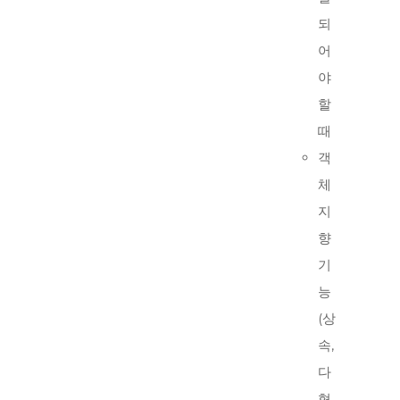
되
어
야
할
때
객
체
지
향
기
능
(상
속,
다
형