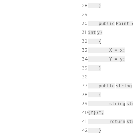
28
}
29
30
public
Point_
31
int
y)
32
{
33
X = x;
34
Y = y;
35
}
36
37
public
string
38
{
39
string
st
40
{Y})"
;
41
return
st
42
}