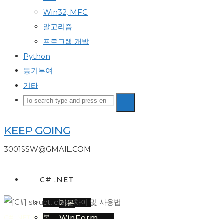
Win32, MFC
알고리즘
프로그램 개발
Python
동기부여
기타
Search
Search
Search
for:
KEEP GOING
3001SSW@GMAIL.COM
C# .NET
기본
WinForm
C# .NET
|
기본