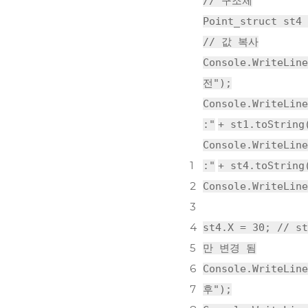
// 구조체
Point_struct st4 
// 값 복사
Console.WriteLine
전"
);
Console.WriteLine
:"
+ st1.toString
Console.WriteLine
1
:"
+ st4.toString
2
Console.WriteLine
3
4
st4.X = 30;
// s
5
만 변경 됨
6
Console.WriteLine
7
후"
);