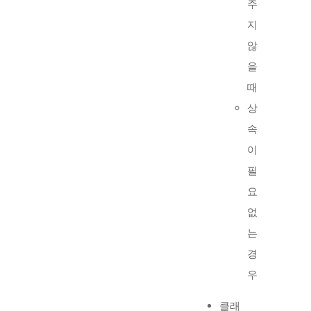
주
지
않
을
때
상
속
이
필
요
없
는
경
우
클래