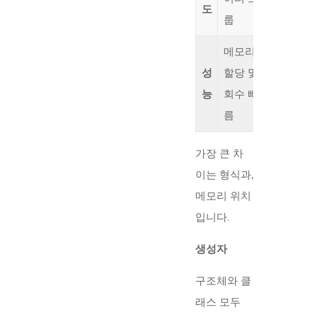
도
터와 동
룹
메모리
성
할당 및
상대적
능
회수 빠
느림
름
가장 큰 차
이는 형식과,
메모리 위치
입니다.
생성자
구조체와 클
래스 모두