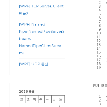
2
[WPF] TCP Server, Client
3
4
만들기
5
6
7
[WPF] Named
8
9
Pipe(NamedPipeServerS
10
11
tream,
12
13
NamedPipeClientStrea
14
15
m)
16
17
18
[WPF] UDP 통신
19
전체 코
2026 8월
1
일
월
화
수
목
금
토
2
3
1