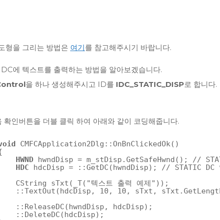
 도형을 그리는 방법은
여기
를 참고해주시기 바랍니다.
HDC에 텍스트를 출력하는 방법을 알아보겠습니다.
Control
을 하나 생성해주시고 ID를
IDC_STATIC_DISP
로 합니다.
음 확인버튼을 더블 클릭 하여 아래와 같이 코딩해줍니다.
void
CMFCApplication2Dlg::OnBnClickedOk()
{
HWND
hwndDisp = m_stDisp.GetSafeHwnd(); 
// ST
HDC
hdcDisp = ::GetDC(hwndDisp); 
// STATIC DC
CString sTxt(_T(
"텍스트 출력 예제"
));
::TextOut(hdcDisp, 10, 10, sTxt, sTxt.GetLengt
::ReleaseDC(hwndDisp, hdcDisp);
::DeleteDC(hdcDisp);