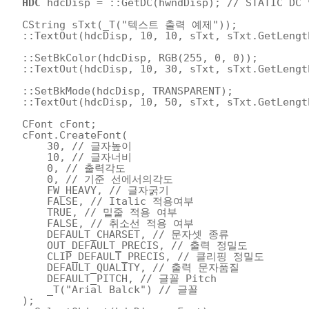
HDC
hdcDisp = ::GetDC(hwndDisp); 
// STATIC DC
CString sTxt(_T(
"텍스트 출력 예제"
));
::TextOut(hdcDisp, 10, 10, sTxt, sTxt.GetLengt
::SetBkColor(hdcDisp, RGB(255, 0, 0));
::TextOut(hdcDisp, 10, 30, sTxt, sTxt.GetLengt
::SetBkMode(hdcDisp, TRANSPARENT);
::TextOut(hdcDisp, 10, 50, sTxt, sTxt.GetLengt
CFont cFont;
cFont.CreateFont(
30, 
// 글자높이
10, 
// 글자너비
0, 
// 출력각도
0, 
// 기준 선에서의각도
FW_HEAVY, 
// 글자굵기
FALSE, 
// Italic 적용여부
TRUE, 
// 밑줄 적용 여부
FALSE, 
// 취소선 적용 여부
DEFAULT_CHARSET, 
// 문자셋 종류
OUT_DEFAULT_PRECIS, 
// 출력 정밀도
CLIP_DEFAULT_PRECIS, 
// 클리핑 정밀도
DEFAULT_QUALITY, 
// 출력 문자품질
DEFAULT_PITCH, 
// 글꼴 Pitch
_T(
"Arial Balck"
) 
// 글꼴
);