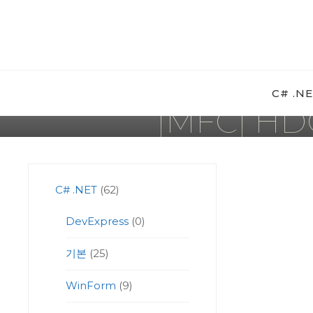
Skip
to
content
C# .N
[MFC] HD
C# .NET
(62)
DevExpress
(0)
기본
(25)
WinForm
(9)