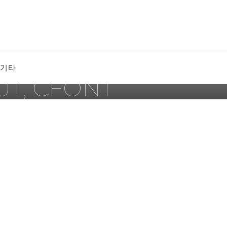
Search
기타
T, CFONT