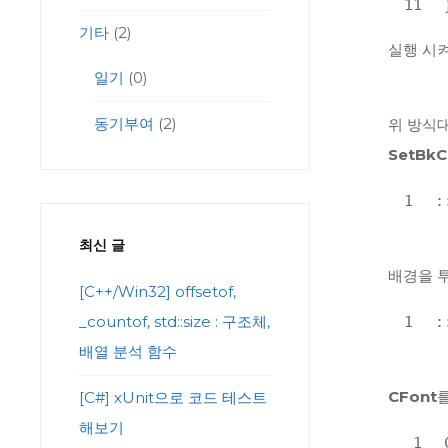
11
기타
(2)
실행 시켜
일기
(0)
동기부여
(2)
위 방식대
SetBkC
1
:
최신 글
배경을 
[C++/Win32] offsetof,
_countof, std::size : 구조체,
1
:
배열 분석 함수
CFont
[C#] xUnit으로 코드 테스트
해보기
1