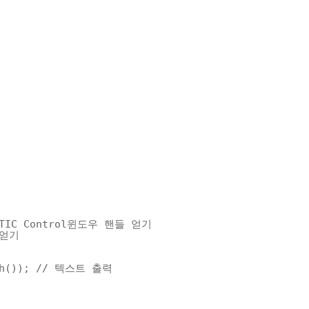
ATIC Control윈도우 핸들 얻기
 얻기
h()); 
// 텍스트 출력