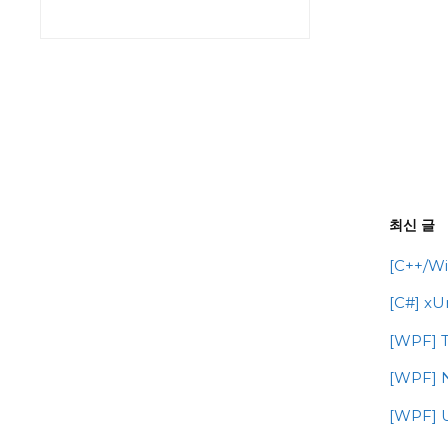
최신 글
[C++/Wi
[C#] 
[WPF] T
[WPF] 
[WPF]