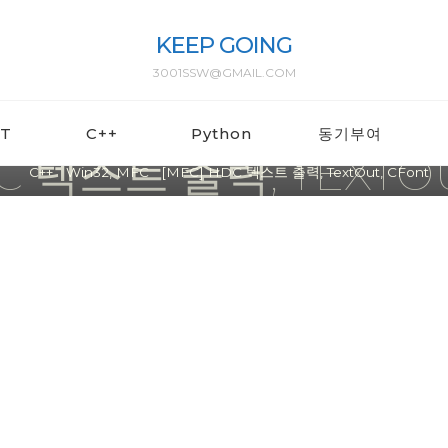
KEEP GOING
3001SSW@GMAIL.COM
Win32, MFC
ET
C++
Python
동기부여
C 텍스트 출력, TEXTOU
Home
C++
Win32, MFC
[MFC] HDC 텍스트 출력, TextOut, CFont
ssw3001
2023년 07월 28일