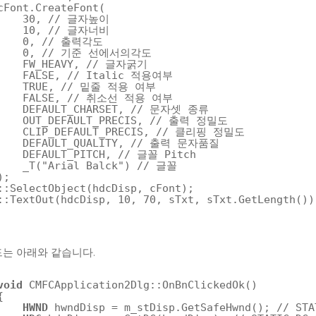
cFont.CreateFont(
30, 
// 글자높이
10, 
// 글자너비
0, 
// 출력각도
0, 
// 기준 선에서의각도
FW_HEAVY, 
// 글자굵기
FALSE, 
// Italic 적용여부
TRUE, 
// 밑줄 적용 여부
FALSE, 
// 취소선 적용 여부
DEFAULT_CHARSET, 
// 문자셋 종류
OUT_DEFAULT_PRECIS, 
// 출력 정밀도
CLIP_DEFAULT_PRECIS, 
// 클리핑 정밀도
DEFAULT_QUALITY, 
// 출력 문자품질
DEFAULT_PITCH, 
// 글꼴 Pitch
_T(
"Arial Balck"
) 
// 글꼴
);
::SelectObject(hdcDisp, cFont);
::TextOut(hdcDisp, 10, 70, sTxt, sTxt.GetLength())
드는 아래와 같습니다.
void
CMFCApplication2Dlg::OnBnClickedOk()
{
HWND
hwndDisp = m_stDisp.GetSafeHwnd(); 
// ST