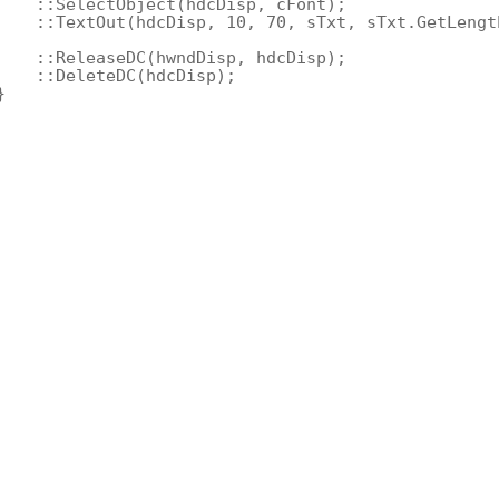
::SelectObject(hdcDisp, cFont);
::TextOut(hdcDisp, 10, 70, sTxt, sTxt.GetLengt
::ReleaseDC(hwndDisp, hdcDisp);
::DeleteDC(hdcDisp);
}