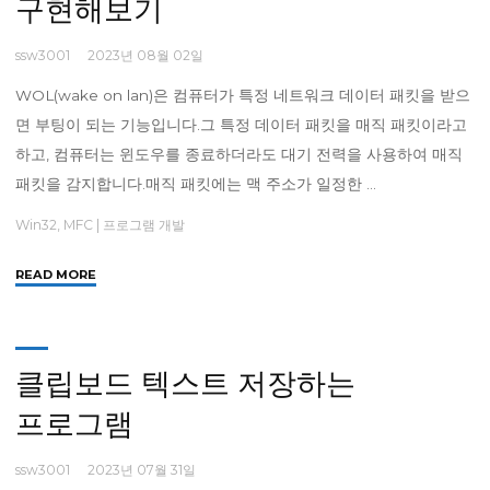
구현해보기
ssw3001
2023년 08월 02일
WOL(wake on lan)은 컴퓨터가 특정 네트워크 데이터 패킷을 받으
면 부팅이 되는 기능입니다.그 특정 데이터 패킷을 매직 패킷이라고
하고, 컴퓨터는 윈도우를 종료하더라도 대기 전력을 사용하여 매직
패킷을 감지합니다.매직 패킷에는 맥 주소가 일정한 …
Win32, MFC
|
프로그램 개발
"
READ MORE
[MFC]
WOL(wake
on
lan)
클립보드 텍스트 저장하는
원
프로그램
격
으
로
ssw3001
2023년 07월 31일
컴