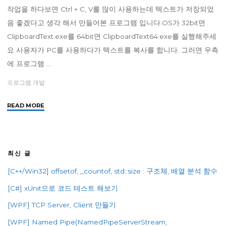
작업을 하다보면 Ctrl + C, V를 많이 사용하는데 텍스트가 저장되었
퓨
음 좋겠다고 생각 해서 만들어본 프로그램 입니다.OS가 32bit면
터
전
ClipboardText.exe를 64bit면 ClipboardText64.exe를 실행해주세
원
요 사용자가 PC를 사용하다가 텍스트를 복사를 합니다. 그러면 우측
켜
에 프로그램 …
기
구
프로그램 개발
현
해
"클
READ MORE
보
립
기"
보
드
텍
최신 글
스
[C++/Win32] offsetof, _countof, std::size : 구조체, 배열 분석 함수
트
저
[C#] xUnit으로 코드 테스트 해보기
장
하
[WPF] TCP Server, Client 만들기
는
[WPF] Named Pipe(NamedPipeServerStream,