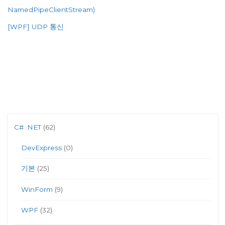
프
NamedPipeClientStream)
로
그
[WPF] UDP 통신
램"
C# .NET
(62)
DevExpress
(0)
기본
(25)
WinForm
(9)
WPF
(32)