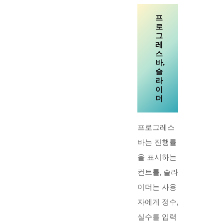
프
로
그
레
스
바,
슬
라
이
더
프로그레스
바는 진행률
을 표시하는
컨트롤, 슬라
이더는 사용
자에게 정수,
실수를 입력