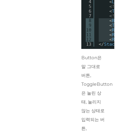
4
<
Label
C
5
<!--사용
6
<
TextBox
7
<!--버튼-
8
<
Button
9
<
ToggleB
10
<
RadioBu
11
<
RadioBu
12
<
RadioBu
13
</
StackPanel
Button은
말 그대로
버튼,
ToggleButton
은 눌린 상
태, 눌리지
않는 상태로
입력되는 버
튼,