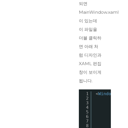
되면
MainWindow.xaml
이 있는데
이 파일을
더블 클릭하
면 아래 처
럼 디자인과
XAML 편집
창이 보이게
됩니다.
1
<
Window
x:Cl
2
xmln
3
xmln
4
xmln
5
xmln
6
xmln
7
mc:I
8
Titl