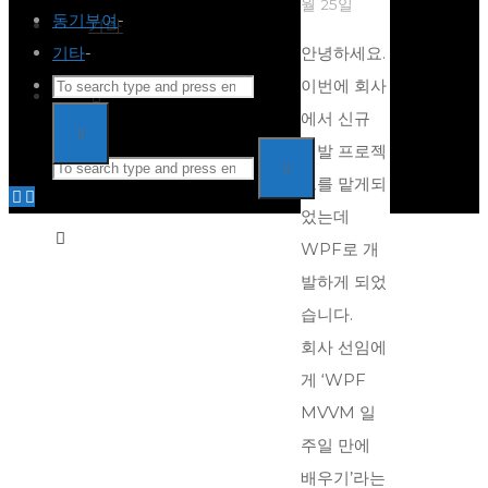
월 25일
동기부여
-
기타
기타
-
안녕하세요.
Search
이번에 회사
Search
for:
에서 신규
Search
개발 프로젝
Search
Search
트를 맡게되
Back
었는데
to
for:
WPF로 개
Top
발하게 되었
습니다.
회사 선임에
게 ‘WPF
MVVM 일
주일 만에
배우기’라는