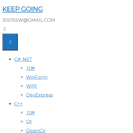
Skip
KEEP GOING
to
3001SSW@GMAIL.COM
content
C# .NET
기본
WinForm
WPF
DevExpress
C++
기본
Qt
OpenCV