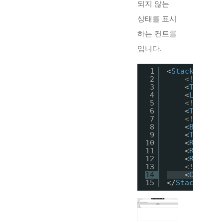
되지 않는
상태를 표시
하는 컨트롤
입니다.
1
<
StackPanel
>
2
<!--문자
3
<
TextBlo
4
<
Label
C
5
<!--사용
6
<
TextBox
7
<!--버튼-
8
<
Button
9
<
ToggleB
10
<
RadioBu
11
<
RadioBu
12
<
RadioBu
13
<!--체크 
14
<
CheckBo
15
</
StackPanel