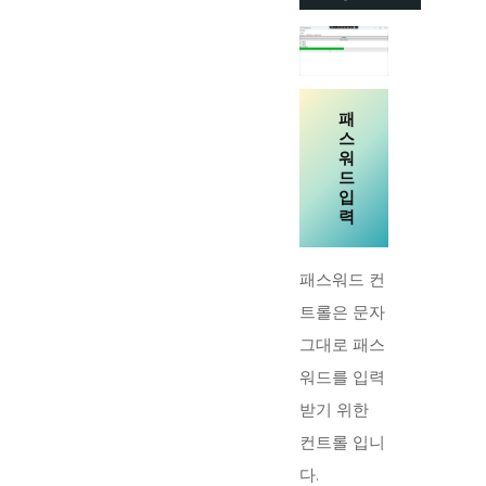
패
스
워
드
입
력
패스워드 컨
트롤은 문자
그대로 패스
워드를 입력
받기 위한
컨트롤 입니
다.