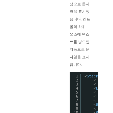
성으로 문자
열을 표시했
습니다. 컨트
롤의 하위
요소에 텍스
트를 넣으면
자동으로 문
자열을 표시
합니다.
1
<
StackPanel
>
2
<!--문자
3
<
TextBlo
4
<
Label
C
5
<!--사용
6
<
TextBox
7
<!--버튼-
8
<
Button
9
<
ToggleB
10
<
RadioBu