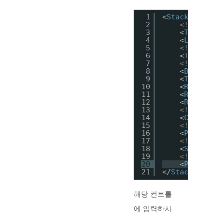
1
<
StackPanel
>
2
<!--문자
3
<
TextBlo
4
<
Label
C
5
<!--사용
6
<
TextBox
7
<!--버튼-
8
<
Button
9
<
ToggleB
10
<
RadioBu
11
<
RadioBu
12
<
RadioBu
13
<!--체크 
14
<
CheckBo
15
<!--프로
16
<
Progres
17
<!--슬라
18
<
Slider
19
<!--패스
20
<
Passwor
21
</
StackPanel
해당 컨트롤
에 입력하시