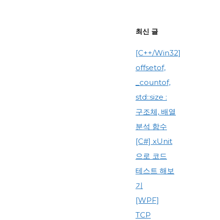
최신 글
[C++/Win32]
offsetof,
_countof,
std::size :
구조체, 배열
분석 함수
[C#] xUnit
으로 코드
테스트 해보
기
[WPF]
TCP