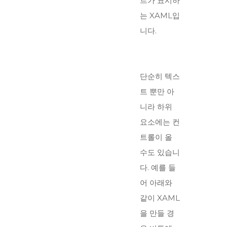
트가 표시하
는 XAML입
니다.
단순히 텍스
트 뿐만 아
니라 하위
요소에는 컨
트롤이 올
수도 있습니
다. 예를 들
어 아래와
같이 XAML
을 만들 경