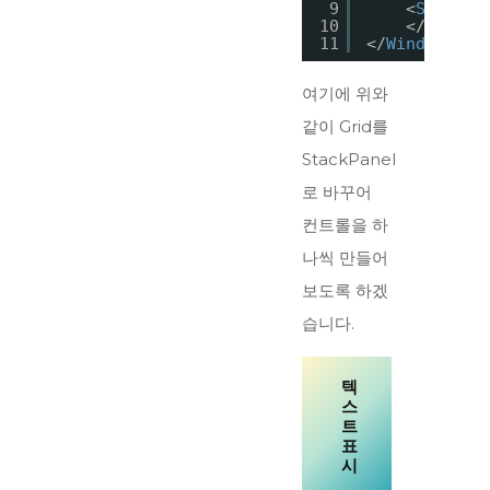
9
<
StackPa
10
</
StackP
11
</
Window
>
여기에 위와
같이 Grid를
StackPanel
로 바꾸어
컨트롤을 하
나씩 만들어
보도록 하겠
습니다.
텍
스
트
표
시