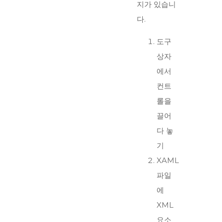
지가 있습니
다.
도구
상자
에서
컨트
롤을
끌어
다 놓
기
XAML
파일
에
XML
요소