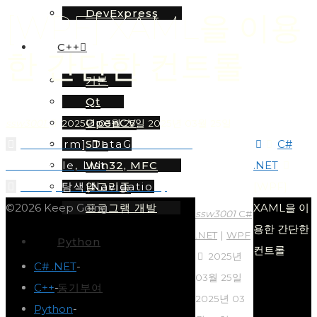
DevExpress
[WPF] XAML을 이용
C++
한 간단한 컨트롤
기본
Qt
OpenCV
ssw3001
2025년 03월 25일
2025년 03월 25일
Home
STL
[WinForm] DataGridView –
C#
Win32, MFC
DataTable, List
.NET
알고리즘
[WPF] 탐색(Navigation)
[WPF]
프로그램 개발
©2026 Keep Going
XAML을 이
ssw3001
C#
용한 간단한
.NET
|
WPF
Python
컨트롤
2025년
C# .NET
-
03월 25일
C++
-
동기부여
2025년 03
Python
-