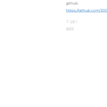
github:
https://github.com/
C#
|
WPF