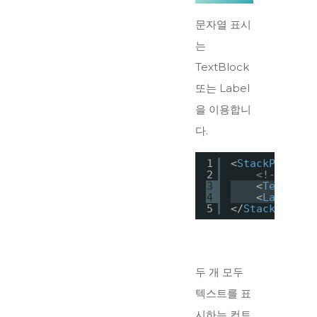
문자열 표시
는
TextBlock
또는 Label
을 이용합니
다.
1
<
StackPanel
>
2
<!--문자열
3
<
TextBloc
4
<
Label
Co
5
</
StackPanel
>
두 개 모두
텍스트를 표
시하는 컨트