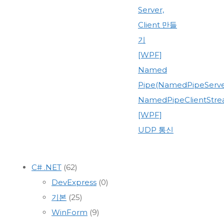
Server,
Client 만들
기
[WPF]
Named
Pipe(NamedPipeServe
NamedPipeClientStre
[WPF]
UDP 통신
C# .NET
(62)
DevExpress
(0)
기본
(25)
WinForm
(9)