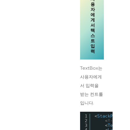
용
자
에
게
서
텍
스
트
입
력
TextBox는
사용자에게
서 입력을
받는 컨트롤
입니다.
1
<
StackPanel
>
2
<!--문자열
3
<
TextBloc