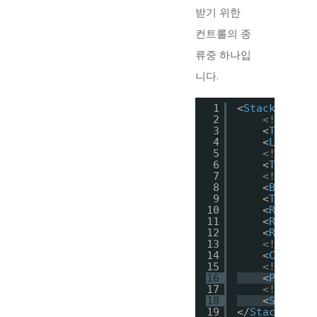
받기 위한
컨트롤의 종
류중 하나입
니다.
1
<
StackPanel
>
2
<!--문자
3
<
TextBlo
4
<
Label
C
5
<!--사용
6
<
TextBox
7
<!--버튼-
8
<
Button
9
<
ToggleB
10
<
RadioBu
11
<
RadioBu
12
<
RadioBu
13
<!--체크 
14
<
CheckBo
15
<!--프로
16
<
Progres
17
<!--슬라
18
<
Slider
19
</
StackPanel