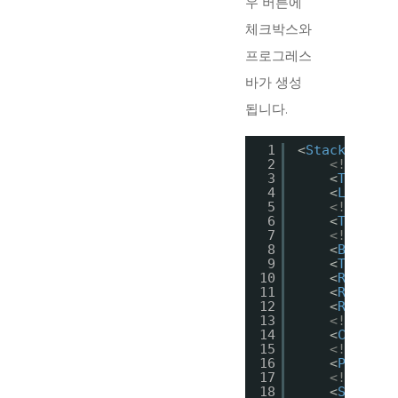
우 버튼에
체크박스와
프로그레스
바가 생성
됩니다.
1
<
StackPanel
>
2
<!--문자
3
<
TextBlo
4
<
Label
C
5
<!--사용
6
<
TextBox
7
<!--버튼-
8
<
Button
9
<
ToggleB
10
<
RadioBu
11
<
RadioBu
12
<
RadioBu
13
<!--체크 
14
<
CheckBo
15
<!--프로
16
<
Progres
17
<!--슬라
18
<
Slider