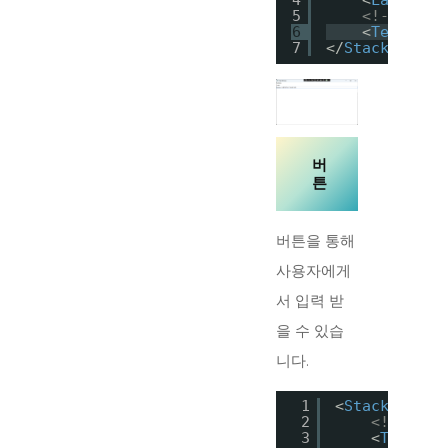
4
<
Label
Co
5
<!--사용자
6
<
TextBox
7
</
StackPanel
>
버
튼
버튼을 통해
사용자에게
서 입력 받
을 수 있습
니다.
1
<
StackPanel
>
2
<!--문자
3
<
TextBlo