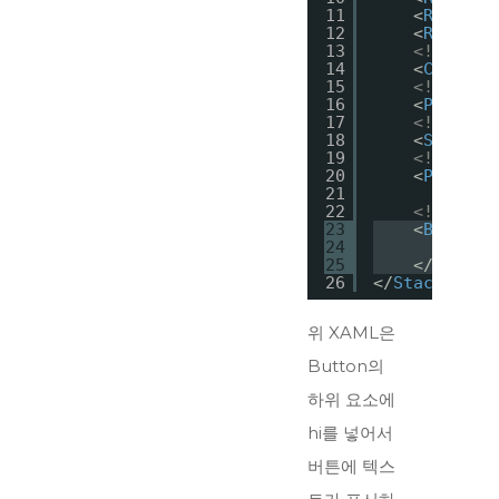
11
<
RadioBu
12
<
RadioBu
13
<!--체크 
14
<
CheckBo
15
<!--프로
16
<
Progres
17
<!--슬라
18
<
Slider
19
<!--패스
20
<
Passwor
21
22
<!--하위
23
<
Button
>
24
hi
25
</
Button
26
</
StackPanel
위 XAML은
Button의
하위 요소에
hi를 넣어서
버튼에 텍스