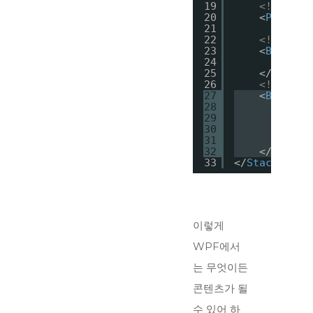
19
<!--패스
20
<
Passwor
21
22
<!--하위
23
<
Button
>
24
hi
25
</
Button
26
<!--하위
27
<
Button
>
28
<
Sta
29
30
31
</
St
32
</
Button
33
</
StackPanel
이렇게
WPF에서
는 무엇이든
콘텐츠가 될
수 있어 하